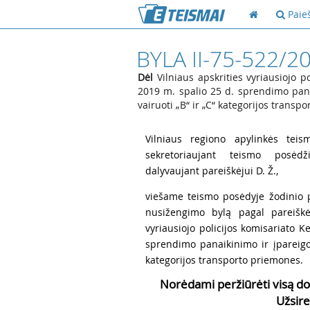
Paie
BYLA II-75-522/2
Dėl
Vilniaus apskrities vyriausiojo po
2019 m. spalio 25 d. sprendimo panai
vairuoti „B“ ir „C“ kategorijos transp
1
Vilniaus regiono apylinkės teis
sekretoriaujant teismo posėdž
dalyvaujant pareiškėjui D. Ž.,
2
viešame teismo posėdyje žodinio p
nusižengimo bylą pagal pareiškė
vyriausiojo policijos komisariato K
sprendimo panaikinimo ir įpareigoji
kategorijos transporto priemones.
Norėdami peržiūrėti visą do
Užsire