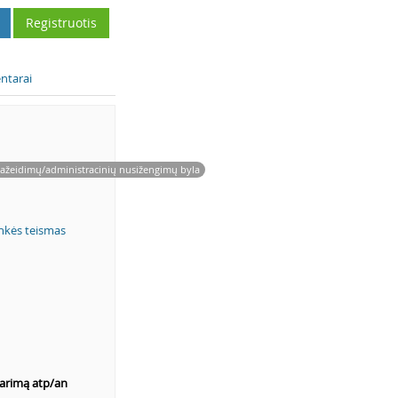
Registruotis
ntarai
 pažeidimų/administracinių nusižengimų byla
inkės teismas
tarimą atp/an