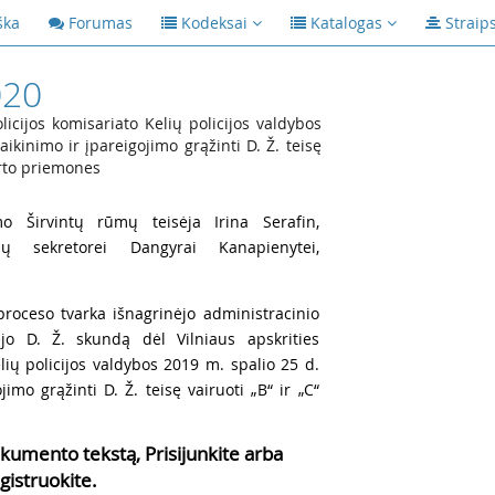
ška
Forumas
Kodeksai
Katalogas
Straip
020
licijos komisariato Kelių policijos valdybos
kinimo ir įpareigojimo grąžinti D. Ž. teisę
orto priemones
mo Širvintų rūmų teisėja Irina Serafin,
ių sekretorei Dangyrai Kanapienytei,
roceso tvarka išnagrinėjo administracinio
jo D. Ž. skundą dėl Vilniaus apskrities
elių policijos valdybos 2019 m. spalio 25 d.
mo grąžinti D. Ž. teisę vairuoti „B“ ir „C“
kumento tekstą, Prisijunkite arba
gistruokite.