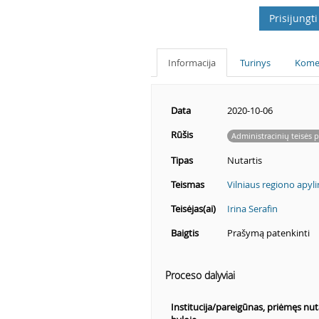
Prisijungti
Informacija
Turinys
Kome
Data
2020-10-06
Rūšis
Administracinių teisės
Tipas
Nutartis
Teismas
Vilniaus regiono apyl
Teisėjas(ai)
Irina Serafin
Baigtis
Prašymą patenkinti
Proceso dalyviai
Institucija/pareigūnas, priėmęs nu