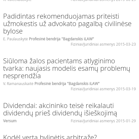
Padidintas rekomenduojamas priteisti
užmokestis už advokato pagalbą civilinėse
bylose
E. Paulauskytė
Profesinė bendrija "Bagdanskis iLAW"
Fiziniai/Juridiniai asmenys 2015-03-23
Siūloma žalos pacientams atlyginimo
tvarka: naujasis modelis esamų problemų
nesprendžia
V. Ramanauskaitė
Profesinė bendrija "Bagdanskis iLAW"
Fiziniai/Juridiniai asmenys 2015-03-19
Dividendai: akcininko teisė reikalauti
dividendų prieš dividendų išieškojimą
Versum
Fiziniai/Juridiniai asmenys 2015-01-29
Kodėl verta bylinėtis arbitraže?