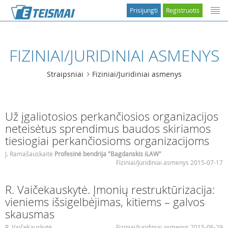
Prisijungti
Registruotis
FIZINIAI/JURIDINIAI ASMENYS
Straipsniai
Fiziniai/Juridiniai asmenys
Už įgaliotosios perkančiosios organizacijos
neteisėtus sprendimus baudos skiriamos
tiesiogiai perkančiosioms organizacijoms
J. Ramašauskaitė
Profesinė bendrija "Bagdanskis iLAW"
Fiziniai/Juridiniai asmenys 2015-07-17
R. Vaičekauskytė. Įmonių restruktūrizacija:
vieniems išsigelbėjimas, kitiems – galvos
skausmas
R. Vaičekauskytė
Fiziniai/Juridiniai asmenys 2015-06-29