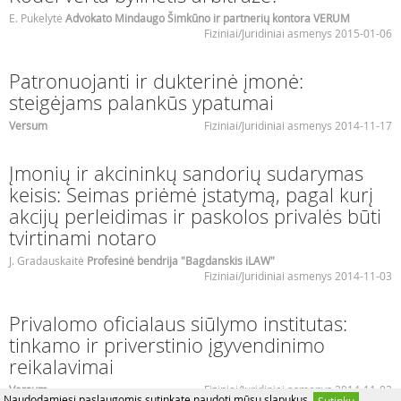
E. Pukelytė
Advokato Mindaugo Šimkūno ir partnerių kontora VERUM
Fiziniai/Juridiniai asmenys 2015-01-06
Patronuojanti ir dukterinė įmonė:
steigėjams palankūs ypatumai
Versum
Fiziniai/Juridiniai asmenys 2014-11-17
Įmonių ir akcininkų sandorių sudarymas
keisis: Seimas priėmė įstatymą, pagal kurį
akcijų perleidimas ir paskolos privalės būti
tvirtinami notaro
J. Gradauskaitė
Profesinė bendrija "Bagdanskis iLAW"
Fiziniai/Juridiniai asmenys 2014-11-03
Privalomo oficialaus siūlymo institutas:
tinkamo ir priverstinio įgyvendinimo
reikalavimai
Versum
Fiziniai/Juridiniai asmenys 2014-11-03
Naudodamiesi paslaugomis sutinkate naudoti mūsų slapukus.