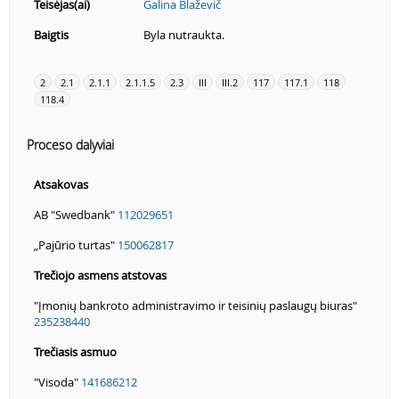
Teisėjas(ai)
Galina Blaževič
Baigtis
Byla nutraukta.
2
2.1
2.1.1
2.1.1.5
2.3
III
III.2
117
117.1
118
118.4
Proceso dalyviai
Atsakovas
AB "Swedbank"
112029651
„Pajūrio turtas"
150062817
Trečiojo asmens atstovas
"Įmonių bankroto administravimo ir teisinių paslaugų biuras"
235238440
Trečiasis asmuo
"Visoda"
141686212