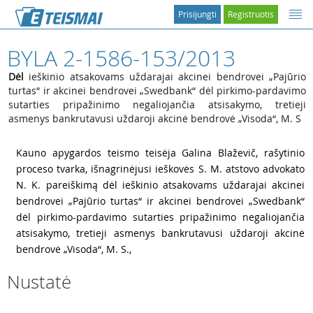
Prisijungti
Registruotis
BYLA 2-1586-153/2013
Dėl
ieškinio atsakovams uždarajai akcinei bendrovei „Pajūrio
turtas“ ir akcinei bendrovei „Swedbank“ dėl pirkimo-pardavimo
sutarties pripažinimo negaliojančia atsisakymo, tretieji
asmenys bankrutavusi uždaroji akcinė bendrovė „Visoda“, M. S
1
Kauno apygardos teismo teisėja Galina Blaževič, rašytinio
proceso tvarka, išnagrinėjusi ieškovės S. M. atstovo advokato
N. K. pareiškimą dėl ieškinio atsakovams uždarajai akcinei
bendrovei „Pajūrio turtas“ ir akcinei bendrovei „Swedbank“
dėl pirkimo-pardavimo sutarties pripažinimo negaliojančia
atsisakymo, tretieji asmenys bankrutavusi uždaroji akcinė
bendrovė „Visoda“, M. S.,
Nustatė