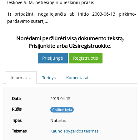
2
Ieškovė S. M. netiesioginiu ieškiniu prašė:
3
1) pripažinti negaliojančia ab initio 2003-06-13 pirkimo-
pardavimo sutartį...
Norėdami peržiūrėti visą dokumento tekstą,
Prisijunkite arba Užsiregistruokite.
Prisijungti
Registruotis
Informacija
Turinys
Komentarai
Data
2013-04-15
Rūšis
Civilinė byla
Tipas
Nutartis
Teismas
Kauno apygardos teismas