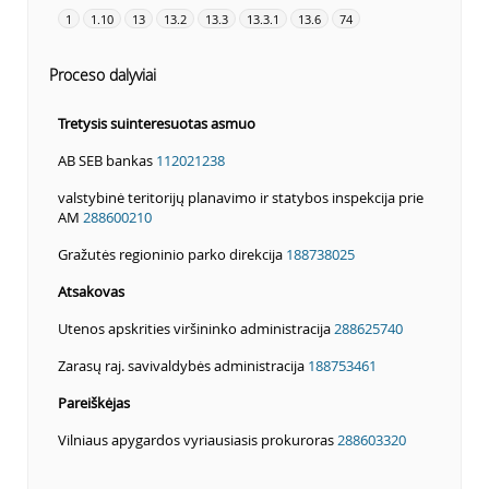
1
1.10
13
13.2
13.3
13.3.1
13.6
74
Proceso dalyviai
Tretysis suinteresuotas asmuo
AB SEB bankas
112021238
valstybinė teritorijų planavimo ir statybos inspekcija prie
AM
288600210
Gražutės regioninio parko direkcija
188738025
Atsakovas
Utenos apskrities viršininko administracija
288625740
Zarasų raj. savivaldybės administracija
188753461
Pareiškėjas
Vilniaus apygardos vyriausiasis prokuroras
288603320