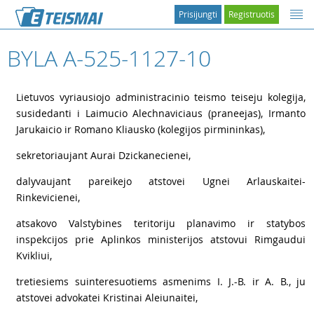
Prisijungti
Registruotis
BYLA A-525-1127-10
1
Lietuvos vyriausiojo administracinio teismo teiseju kolegija,
susidedanti i Laimucio Alechnaviciaus (praneejas), Irmanto
Jarukaicio ir Romano Kliausko (kolegijos pirmininkas),
2
sekretoriaujant Aurai Dzickanecienei,
3
dalyvaujant pareikejo atstovei Ugnei Arlauskaitei-
Rinkevicienei,
4
atsakovo Valstybines teritoriju planavimo ir statybos
inspekcijos prie Aplinkos ministerijos atstovui Rimgaudui
Kvikliui,
5
tretiesiems suinteresuotiems asmenims I. J.-B. ir A. B., ju
atstovei advokatei Kristinai Aleiunaitei,