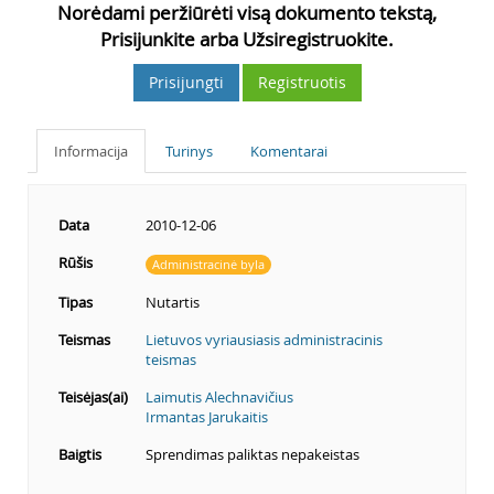
Norėdami peržiūrėti visą dokumento tekstą,
Prisijunkite arba Užsiregistruokite.
Prisijungti
Registruotis
Informacija
Turinys
Komentarai
Data
2010-12-06
Rūšis
Administracinė byla
Tipas
Nutartis
Teismas
Lietuvos vyriausiasis administracinis
teismas
Teisėjas(ai)
Laimutis Alechnavičius
Irmantas Jarukaitis
Baigtis
Sprendimas paliktas nepakeistas