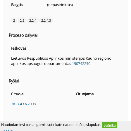
Baigtis
(nepasirinktas)
2
2.2
2.2.4
2.2.4.3
Proceso dalyviai
Ieškovas
Lietuvos Respublikos Aplinkos ministerijos Kauno regiono
aplinkos apsaugos departamentas
190742290
Ryšiai
Cituoja
Cituojama
3K-3-433/2008
Naudodamiesi paslaugomis sutinkate naudoti mūsų slapukus.
Sutinku