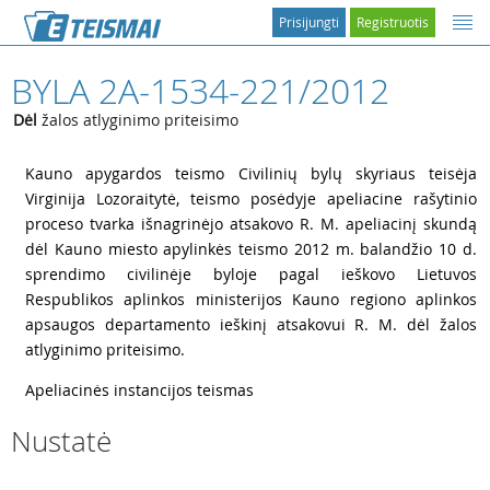
Prisijungti
Registruotis
BYLA 2A-1534-221/2012
Dėl
žalos atlyginimo priteisimo
1
Kauno apygardos teismo Civilinių bylų skyriaus teisėja
Virginija Lozoraitytė, teismo posėdyje apeliacine rašytinio
proceso tvarka išnagrinėjo atsakovo R. M. apeliacinį skundą
dėl Kauno miesto apylinkės teismo 2012 m. balandžio 10 d.
sprendimo civilinėje byloje pagal ieškovo Lietuvos
Respublikos aplinkos ministerijos Kauno regiono aplinkos
apsaugos departamento ieškinį atsakovui R. M. dėl žalos
atlyginimo priteisimo.
2
Apeliacinės instancijos teismas
Nustatė