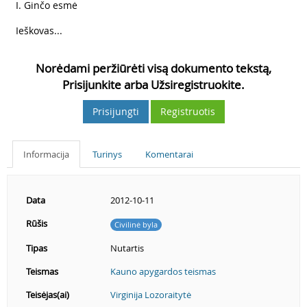
3
I. Ginčo esmė
4
Ieškovas...
Norėdami peržiūrėti visą dokumento tekstą,
Prisijunkite arba Užsiregistruokite.
Prisijungti
Registruotis
Informacija
Turinys
Komentarai
Data
2012-10-11
Rūšis
Civilinė byla
Tipas
Nutartis
Teismas
Kauno apygardos teismas
Teisėjas(ai)
Virginija Lozoraitytė