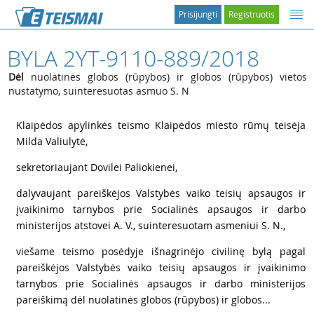
Prisijungti
Registruotis
BYLA 2YT-9110-889/2018
Dėl
nuolatinės globos (rūpybos) ir globos (rūpybos) vietos
nustatymo, suinteresuotas asmuo S. N
1
Klaipėdos apylinkės teismo Klaipėdos miesto rūmų teisėja
Milda Valiulytė,
2
sekretoriaujant Dovilei Paliokienei,
3
dalyvaujant pareiškėjos Valstybės vaiko teisių apsaugos ir
įvaikinimo tarnybos prie Socialinės apsaugos ir darbo
ministerijos atstovei A. V., suinteresuotam asmeniui S. N.,
4
viešame teismo posėdyje išnagrinėjo civilinę bylą pagal
pareiškėjos Valstybės vaiko teisių apsaugos ir įvaikinimo
tarnybos prie Socialinės apsaugos ir darbo ministerijos
pareiškimą dėl nuolatinės globos (rūpybos) ir globos...