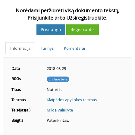
Norėdami peržiūrėti visą dokumento tekstą,
Prisijunkite arba Užsiregistruokite.
Prisijungti
Registruotis
Informacija
Turinys
Komentarai
Data
2018-08-29
Rūšis
Civilinė byla
Tipas
Nutartis
Teismas
Klaipėdos apylinkės teismas
Teisėjas(ai)
Milda Valiulytė
Baigtis
Patenkintas.