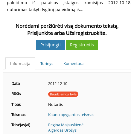
paleidimo iš pataisos įstaigos komisijos 2012-10-18
nutarimas taikyti lygtinį paleidimą iš...
Norėdami peržiūrėti visą dokumento tekstą,
Prisijunkite arba Užsiregistruokite.
Prisijungti
Registruotis
Informacija
Turinys
Komentarai
Data
2012-12-10
Rūšis
Baudžiamoji byla
Tipas
Nutartis
Teismas
Kauno apygardos teismas
Teisėjas(ai)
Regina Majauskienė
Algerdas Urbšys