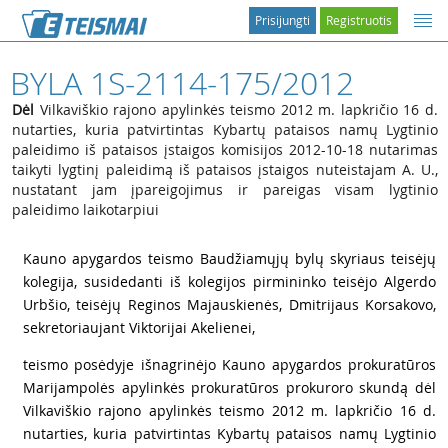
Prisijungti
Registruotis
BYLA 1S-2114-175/2012
Dėl
Vilkaviškio rajono apylinkės teismo 2012 m. lapkričio 16 d.
nutarties, kuria patvirtintas Kybartų pataisos namų Lygtinio
paleidimo iš pataisos įstaigos komisijos 2012-10-18 nutarimas
taikyti lygtinį paleidimą iš pataisos įstaigos nuteistajam A. U.,
nustatant jam įpareigojimus ir pareigas visam lygtinio
paleidimo laikotarpiui
1
Kauno apygardos teismo Baudžiamųjų bylų skyriaus teisėjų
kolegija, susidedanti iš kolegijos pirmininko teisėjo Algerdo
Urbšio, teisėjų Reginos Majauskienės, Dmitrijaus Korsakovo,
sekretoriaujant Viktorijai Akelienei,
2
teismo posėdyje išnagrinėjo Kauno apygardos prokuratūros
Marijampolės apylinkės prokuratūros prokuroro skundą dėl
Vilkaviškio rajono apylinkės teismo 2012 m. lapkričio 16 d.
nutarties, kuria patvirtintas Kybartų pataisos namų Lygtinio