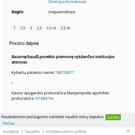
Dmitrijus Korsakovas
Baigtis
(nepasirinktas)
7
7.2
2
2.5
2.5.14
2.5.16
Proceso dalyviai
Bausmę/baudž.poveikio priemonę vykdančios institucijos
atstovas
Kybartų pataisos namai
188720027
-
Kauno apygardos prokuratūra Marijampolės apylinkės
prokuratūra
191884734
Naudodamiesi paslaugomis sutinkate naudoti mūsų slapukus.
Sutinku
Plačiau
Kontaktai
Taisyklės
Konfidencialumo politika