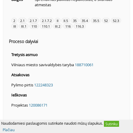
atmestas
2
2.1
2.1.7
2.1.7.2
II
II.5
35
35.4
35.5
52
52.3
III
III.1
110
110.1
III.2
116
116.3
Proceso dalyviai
Tretysis asmuo
Vilniaus miesto savivaldybės taryba
188710061
Atsakovas
Pylimo pirtis
122248323
Ieškovas
Projektas
120086171
Naudodamiesi paslaugomis sutinkate naudoti mūsų slapukus.
Sutinku
Plačiau