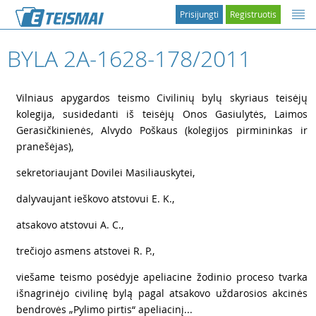
Prisijungti
Registruotis
BYLA 2A-1628-178/2011
1
Vilniaus apygardos teismo Civilinių bylų skyriaus teisėjų
kolegija, susidedanti iš teisėjų Onos Gasiulytės, Laimos
Gerasičkinienės, Alvydo Poškaus (kolegijos pirmininkas ir
pranešėjas),
2
sekretoriaujant Dovilei Masiliauskytei,
3
dalyvaujant ieškovo atstovui E. K.,
4
atsakovo atstovui A. C.,
5
trečiojo asmens atstovei R. P.,
6
viešame teismo posėdyje apeliacine žodinio proceso tvarka
išnagrinėjo civilinę bylą pagal atsakovo uždarosios akcinės
bendrovės „Pylimo pirtis“ apeliacinį...