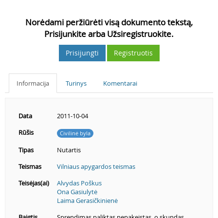
Norėdami peržiūrėti visą dokumento tekstą,
Prisijunkite arba Užsiregistruokite.
Prisijungti
Registruotis
Informacija
Turinys
Komentarai
Data
2011-10-04
Rūšis
Civilinė byla
Tipas
Nutartis
Teismas
Vilniaus apygardos teismas
Teisėjas(ai)
Alvydas Poškus
Ona Gasiulytė
Laima Gerasičkinienė
Baigtis
Sprendimas paliktas nepakeistas, o skundas