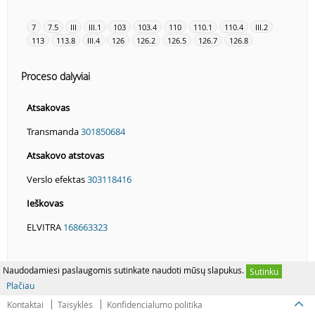
7
7.5
III
III.1
103
103.4
110
110.1
110.4
III.2
113
113.8
III.4
126
126.2
126.5
126.7
126.8
Proceso dalyviai
Atsakovas
Transmanda
301850684
Atsakovo atstovas
Verslo efektas
303118416
Ieškovas
ELVITRA
168663323
Naudodamiesi paslaugomis sutinkate naudoti mūsų slapukus.
Sutinku
Plačiau
Kontaktai
Taisyklės
Konfidencialumo politika