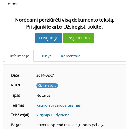
įmonė...
Norėdami peržiūrėti visą dokumento tekstą,
Prisijunkite arba Užsiregistruokite.
Prisijungti
Registruotis
Informacija
Turinys
Komentarai
Data
2014-02-21
Rūšis
Civilinė byla
Tipas
Nutartis
Teismas
Kauno apygardos teismas
Teisėjas(ai)
Virginija Gudynienė
Baigtis
Priimtas sprendimas dėl įmonės pabaigos.