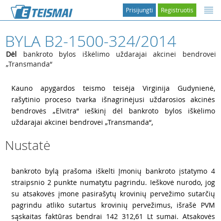
Prisijungti
Registruotis
BYLA B2-1500-324/2014
Dėl
bankroto bylos iškėlimo uždarajai akcinei bendrovei
„Transmanda“
1
Kauno apygardos teismo teisėja Virginija Gudynienė,
rašytinio proceso tvarka išnagrinėjusi uždarosios akcinės
bendrovės „Elvitra“ ieškinį dėl bankroto bylos iškėlimo
uždarajai akcinei bendrovei „Transmanda“,
Nustatė
2
bankroto bylą prašoma iškelti Įmonių bankroto įstatymo 4
straipsnio 2 punkte numatytu pagrindu. Ieškovė nurodo, jog
su atsakovės įmone pasirašytų krovinių pervežimo sutarčių
pagrindu atliko sutartus krovinių pervežimus, išrašė PVM
sąskaitas faktūras bendrai 142 312,61 Lt sumai. Atsakovės