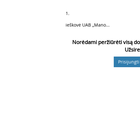
7
1.
8
ieškovė UAB ,,Mano...
Norėdami peržiūrėti visą do
Užsire
Prisijungti