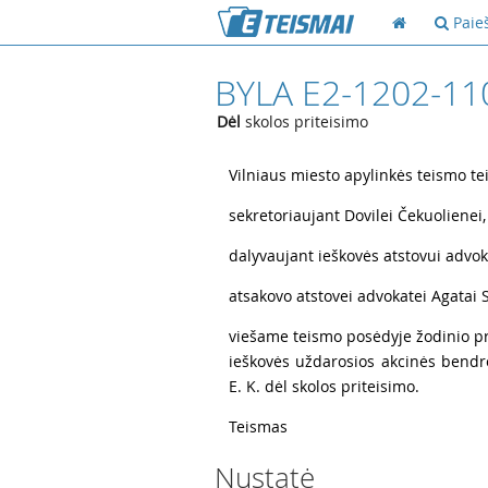
Paie
BYLA E2-1202-11
Dėl
skolos priteisimo
1
Vilniaus miesto apylinkės teismo te
2
sekretoriaujant Dovilei Čekuolienei,
3
dalyvaujant ieškovės atstovui advok
4
atsakovo atstovei advokatei Agatai S
5
viešame teismo posėdyje žodinio pro
ieškovės uždarosios akcinės bendr
E. K. dėl skolos priteisimo.
6
Teismas
Nustatė