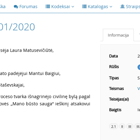
ška
Forumas
Kodeksai
Katalogas
Straip
01/2020
Informacija
isėja Laura Matusevičiūtė,
Data
2
Rūšis
ato padėjėjui Mantui Baigiui,
Tipas
S
taševskajai,
Teismas
V
ceso tvarka išnagrinėjo civilinę bylą pagal
Teisėjas(ai)
ovės ,,Mano būsto sauga“ ieškinį atsakovui
Baigtis
I
2.1
II
III
III