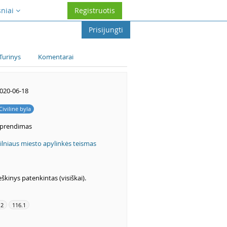
sniai
Registruotis
Prisijungti
Turinys
Komentarai
020-06-18
Civilinė byla
prendimas
ilniaus miesto apylinkės teismas
eškinys patenkintas (visiškai).
.2
116.1