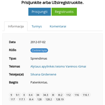
Prisijunkite arba Užsiregistruokite.
Prisijungti
Registruotis
Informacija
Turinys
Komentarai
Data
2012-07-02
Rūšis
Civilinė byla
Tipas
Sprendimas
Teismas
Alytaus apylinkės teismo Varėnos rūmai
Teisėjas(ai)
Silvana Girdenienė
Baigtis
Patenkintas.
9
9.1
II
II.4
34
34.3
III
III.2
112
116
116.1
117
117.1
III.4
128
128.2
128.19