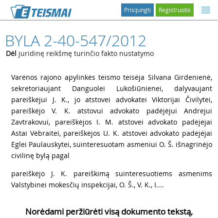
Prisijungti
Registruotis
BYLA 2-40-547/2012
Dėl
juridinę reikšmę turinčio fakto nustatymo
1
Varėnos rajono apylinkės teismo teisėja Silvana Girdenienė,
sekretoriaujant Danguolei Lukošiūnienei, dalyvaujant
pareiškėjui J. K., jo atstovei advokatei Viktorijai Čivilytei,
pareiškėjo V. K. atstovui advokato padėjėjui Andrejui
Zavtrakovui, pareiškėjos I. M. atstovei advokato padėjėjai
Astai Vėbraitei, pareiškėjos U. K. atstovei advokato padėjėjai
Eglei Paulauskytei, suinteresuotam asmeniui O. Š. išnagrinėjo
civilinę bylą pagal
2
pareiškėjo J. K. pareiškimą suinteresuotiems asmenims
Valstybinei mokesčių inspekcijai, O. Š., V. K., I....
Norėdami peržiūrėti visą dokumento tekstą,