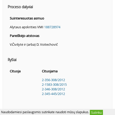
Proceso dalyviai
Suinteresuotas asmuo
Alytaus apskrities VMI
188728974
Pareiškėjo atstovas
V.Čivilytė ir (arba) D. Voitechovič
Ryšiai
Cituoja
Cituojama
2-356-308/2012
2-1583-308/2015
2-346-308/2012
2-345-445/2012
Naudodamiesi paslaugomis sutinkate naudoti mūsų slapukus.
Sutinku