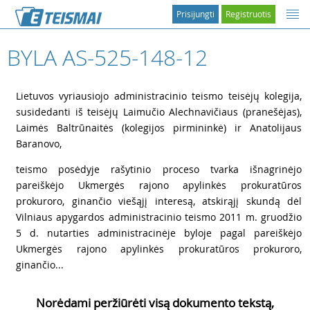
Prisijungti
Registruotis
BYLA AS-525-148-12
1
Lietuvos vyriausiojo administracinio teismo teisėjų kolegija,
susidedanti iš teisėjų Laimučio Alechnavičiaus (pranešėjas),
Laimės Baltrūnaitės (kolegijos pirmininkė) ir Anatolijaus
Baranovo,
2
teismo posėdyje rašytinio proceso tvarka išnagrinėjo
pareiškėjo Ukmergės rajono apylinkės prokuratūros
prokuroro, ginančio viešąjį interesą, atskirąjį skundą dėl
Vilniaus apygardos administracinio teismo 2011 m. gruodžio
5 d. nutarties administracinėje byloje pagal pareiškėjo
Ukmergės rajono apylinkės prokuratūros prokuroro,
ginančio...
Norėdami peržiūrėti visą dokumento tekstą,