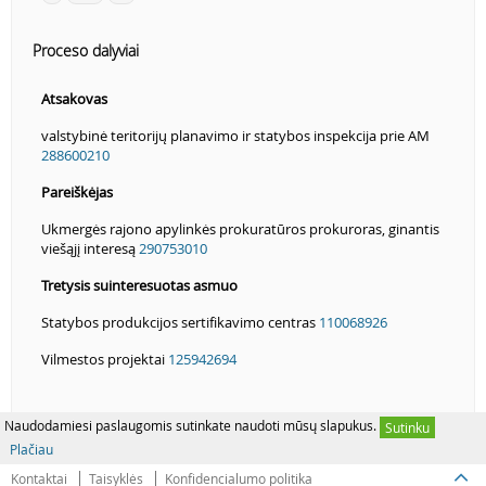
Proceso dalyviai
Atsakovas
valstybinė teritorijų planavimo ir statybos inspekcija prie AM
288600210
Pareiškėjas
Ukmergės rajono apylinkės prokuratūros prokuroras, ginantis
viešąjį interesą
290753010
Tretysis suinteresuotas asmuo
Statybos produkcijos sertifikavimo centras
110068926
Vilmestos projektai
125942694
Naudodamiesi paslaugomis sutinkate naudoti mūsų slapukus.
Sutinku
Plačiau
Kontaktai
Taisyklės
Konfidencialumo politika