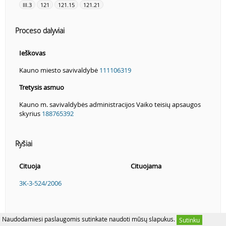
III.3
121
121.15
121.21
Proceso dalyviai
Ieškovas
Kauno miesto savivaldybė
111106319
Tretysis asmuo
Kauno m. savivaldybės administracijos Vaiko teisių apsaugos
skyrius
188765392
Ryšiai
Cituoja
Cituojama
3K-3-524/2006
Naudodamiesi paslaugomis sutinkate naudoti mūsų slapukus.
Sutinku