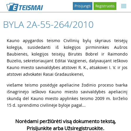
Prisijungti
Registruotis
BYLA 2A-55-264/2010
1
Kauno apygardos teismo Civilinių bylų skyriaus teisėjų
kolegija, susidedanti iš kolegijos pirmininkės Aušros
Baubienės, kolegijos teisėjų Birutės Bobrel ir Raimondo
Buzelio, sekretoriaujant Editai Vazgienei, dalyvaujant ieškovo
Kauno miesto savivaldybės atstovei R. K., atsakovei I. V. ir jos
atstovei advokatei Rasai Gradauskienei,
2
viešame teismo posėdyje apeliacine žodinio proceso tvarka
išnagrinėjo ieškovo Kauno miesto savivaldybės apeliacinį
skundą dėl Kauno miesto apylinkės teismo 2009 m. birželio
15 d. sprendimo civilinėje byloje pagal...
Norėdami peržiūrėti visą dokumento tekstą,
Prisijunkite arba Užsiregistruokite.