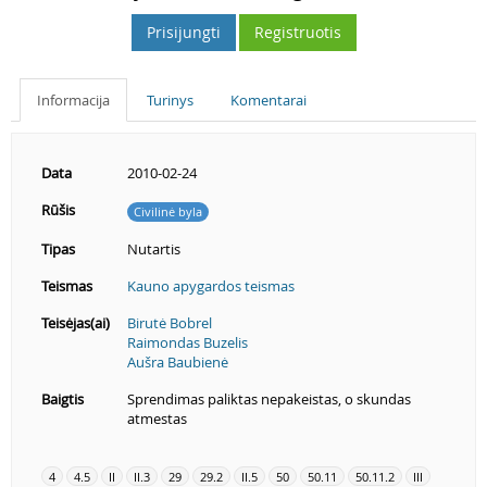
Prisijungti
Registruotis
Informacija
Turinys
Komentarai
Data
2010-02-24
Rūšis
Civilinė byla
Tipas
Nutartis
Teismas
Kauno apygardos teismas
Teisėjas(ai)
Birutė Bobrel
Raimondas Buzelis
Aušra Baubienė
Baigtis
Sprendimas paliktas nepakeistas, o skundas
atmestas
4
4.5
II
II.3
29
29.2
II.5
50
50.11
50.11.2
III