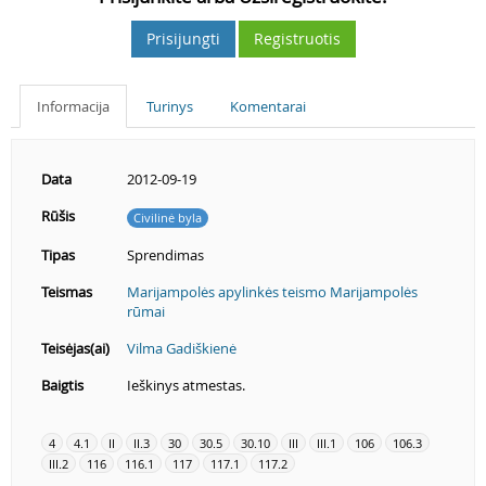
Prisijungti
Registruotis
Informacija
Turinys
Komentarai
Data
2012-09-19
Rūšis
Civilinė byla
Tipas
Sprendimas
Teismas
Marijampolės apylinkės teismo Marijampolės
rūmai
Teisėjas(ai)
Vilma Gadiškienė
Baigtis
Ieškinys atmestas.
4
4.1
II
II.3
30
30.5
30.10
III
III.1
106
106.3
III.2
116
116.1
117
117.1
117.2