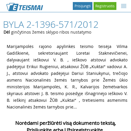
Prisijungti
Registruotis
BYLA 2-1396-571/2012
Dėl
ginčytinos žemės sklypo ribos nustatymo
1
Marijampolės rajono apylinkės teismo teisėja Vilma
Gadiškienė, sekretoriaujant Loretai Staknevičienei,
dalyvaujant ieškovui V. B. , ieškovo atstovui advokato
padėjėjui Erikui Rugieniui, atsakovui ŽŪB „Kuktai“ vadovui A.
J., atstovui advokato padėjėjui Dariui Staniukynui, trečiojo
asmens Nacionalinės žemės tarnybos prie Žemės ūkio
ministerijos Marijampolės, K. R., Kalvarijos žemėtvarkos
skyriaus atstovei J. B. teismo posėdyje išnagrinėjo ieškovo V.
B. ieškinį atsakovui ŽŪB „Kuktai“ , tretiesiems asmenims
Nacionalinės žemės tarnybos prie...
Norėdami peržiūrėti visą dokumento tekstą,
Prisijunkite arba Užsiregistruokite.