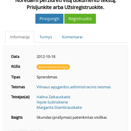
Norėdami peržiūrėti visą dokumento tekstą,
Prisijunkite arba Užsiregistruokite.
Prisijungti
Registruotis
Informacija
Turinys
Komentarai
Data
2012-10-18
Rūšis
Administracinė byla
Tipas
Sprendimas
Teismas
Vilniaus apygardos administracinis teismas
Teisėjas(ai)
Halina Zaikauskaitė
Nijolė Sušinskienė
Margarita Stambrauskaitė
Baigtis
Skundas (prašymas) patenkintas visiškai.