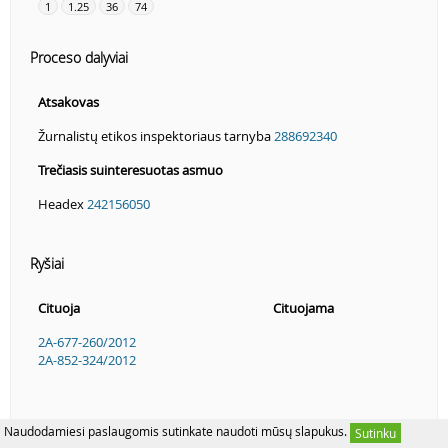
1
1.25
36
74
Proceso dalyviai
Atsakovas
Žurnalistų etikos inspektoriaus tarnyba
288692340
Trečiasis suinteresuotas asmuo
Headex
242156050
Ryšiai
Cituoja
Cituojama
2A-677-260/2012
2A-852-324/2012
Naudodamiesi paslaugomis sutinkate naudoti mūsų slapukus.
Sutinku