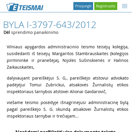
Prisijungti
Registruotis
BYLA I-3797-643/2012
Dėl
sprendimo panaikinimo
1
Vilniaus apygardos administracinio teismo teisėjų kolegija,
susidedanti iš teisėjų Margaritos Stambrauskaitės (kolegijos
pirmininkė ir pranešėja), Nijolės Sušinskienės ir Halinos
Zaikauskaitės,
2
dalyvaujant pareiškėjui S. G., pareiškėjo atstovui advokato
padėjėjui Tomui Zubrickui, atsakovės Žurnalistų etikos
inspektoriaus tarnybos atstovei Alionai Gaidarovič,
3
viešame teismo posėdyje išnagrinėjusi administracinę bylą
pagal pareiškėjo S. G. skundą atsakovei Žurnalistų etikos
inspektoriaus tarnybai ir trečiajam...