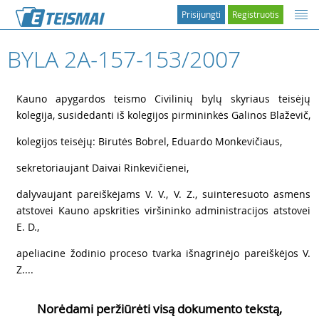
Prisijungti
Registruotis
BYLA 2A-157-153/2007
1
Kauno apygardos teismo Civilinių bylų skyriaus teisėjų
kolegija, susidedanti iš kolegijos pirmininkės Galinos Blaževič,
2
kolegijos teisėjų: Birutės Bobrel, Eduardo Monkevičiaus,
3
sekretoriaujant Daivai Rinkevičienei,
4
dalyvaujant pareiškėjams
V. V.,
V. Z., suinteresuoto asmens
atstovei Kauno apskrities viršininko administracijos atstovei
E. D.,
5
apeliacine žodinio proceso tvarka išnagrinėjo pareiškėjos
V.
Z....
Norėdami peržiūrėti visą dokumento tekstą,