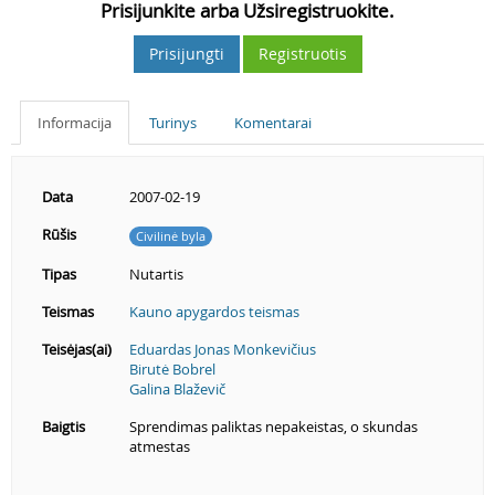
Prisijunkite arba Užsiregistruokite.
Prisijungti
Registruotis
Informacija
Turinys
Komentarai
Data
2007-02-19
Rūšis
Civilinė byla
Tipas
Nutartis
Teismas
Kauno apygardos teismas
Teisėjas(ai)
Eduardas Jonas Monkevičius
Birutė Bobrel
Galina Blaževič
Baigtis
Sprendimas paliktas nepakeistas, o skundas
atmestas