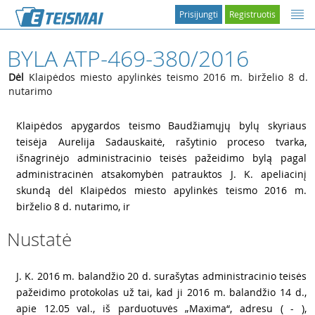
Prisijungti
Registruotis
BYLA ATP-469-380/2016
Dėl
Klaipėdos miesto apylinkės teismo 2016 m. birželio 8 d.
nutarimo
1
Klaipėdos apygardos teismo Baudžiamųjų bylų skyriaus
teisėja Aurelija Sadauskaitė, rašytinio proceso tvarka,
išnagrinėjo administracinio teisės pažeidimo bylą pagal
administracinėn atsakomybėn patrauktos J. K. apeliacinį
skundą dėl Klaipėdos miesto apylinkės teismo 2016 m.
birželio 8 d. nutarimo, ir
Nustatė
2
J. K. 2016 m. balandžio 20 d. surašytas administracinio teisės
pažeidimo protokolas už tai, kad ji 2016 m. balandžio 14 d.,
apie 12.05 val., iš parduotuvės „Maxima“, adresu ( - ),