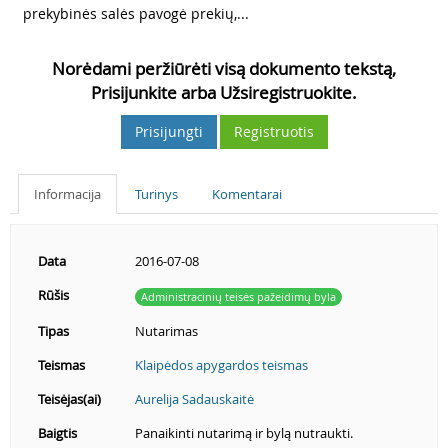
prekybinės salės pavogė prekių,...
Norėdami peržiūrėti visą dokumento tekstą,
Prisijunkite arba Užsiregistruokite.
Prisijungti
Registruotis
Informacija
Turinys
Komentarai
Data
2016-07-08
Rūšis
Administracinių teisės pažeidimų byla
Tipas
Nutarimas
Teismas
Klaipėdos apygardos teismas
Teisėjas(ai)
Aurelija Sadauskaitė
Baigtis
Panaikinti nutarimą ir bylą nutraukti.