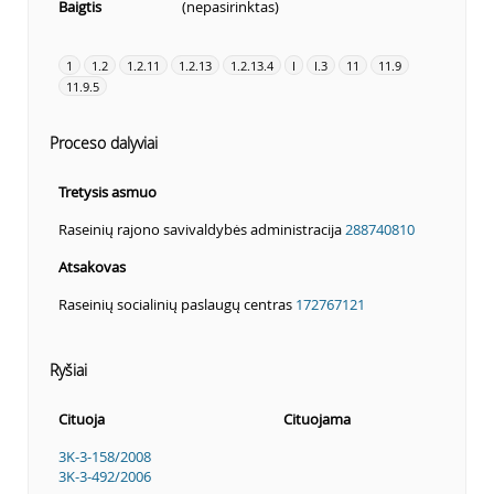
Baigtis
(nepasirinktas)
1
1.2
1.2.11
1.2.13
1.2.13.4
I
I.3
11
11.9
11.9.5
Proceso dalyviai
Tretysis asmuo
Raseinių rajono savivaldybės administracija
288740810
Atsakovas
Raseinių socialinių paslaugų centras
172767121
Ryšiai
Cituoja
Cituojama
3K-3-158/2008
3K-3-492/2006