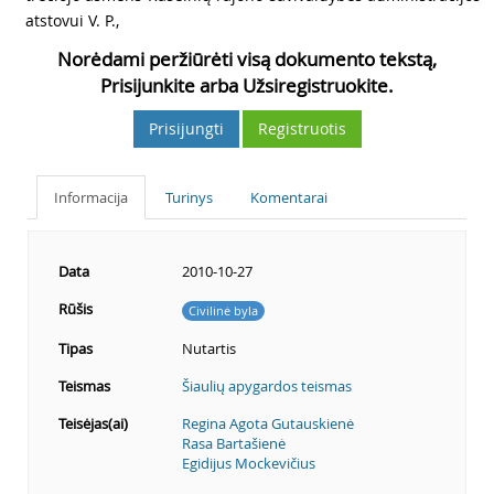
atstovui V. P.,
Norėdami peržiūrėti visą dokumento tekstą,
Prisijunkite arba Užsiregistruokite.
Prisijungti
Registruotis
Informacija
Turinys
Komentarai
Data
2010-10-27
Rūšis
Civilinė byla
Tipas
Nutartis
Teismas
Šiaulių apygardos teismas
Teisėjas(ai)
Regina Agota Gutauskienė
Rasa Bartašienė
Egidijus Mockevičius