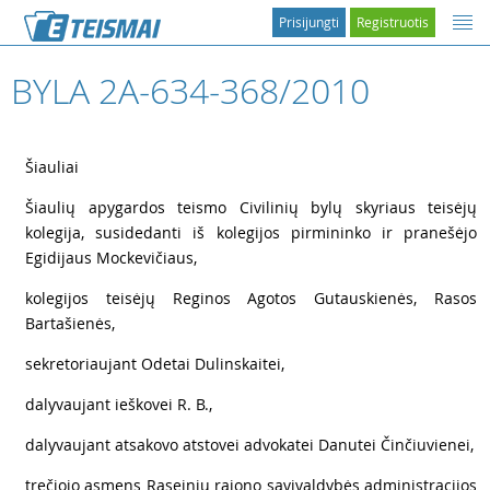
Prisijungti
Registruotis
BYLA 2A-634-368/2010
1
2
Šiauliai
3
Šiaulių apygardos teismo Civilinių bylų skyriaus teisėjų
kolegija, susidedanti iš kolegijos pirmininko ir pranešėjo
Egidijaus Mockevičiaus,
4
kolegijos teisėjų Reginos Agotos Gutauskienės, Rasos
Bartašienės,
5
sekretoriaujant Odetai Dulinskaitei,
6
dalyvaujant ieškovei R. B.,
7
dalyvaujant atsakovo atstovei advokatei Danutei Činčiuvienei,
8
trečiojo asmens Raseinių rajono savivaldybės administracijos