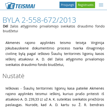
Prisijungti
Registruotis
BYLA 2-558-672/2013
Dėl
žalos atlyginimo privalomojo sveikatos draudimo fondo
biudžetui
1
Akmenės rajono apylinkės teismo teisėja Virginija
Jokubauskienė dokumentinio proceso tvarka išnagrinėjo
civilinę bylą pagal ieškovo Šiaulių teritorinės ligonių kasos
ieškinį atsakovui A. D. dėl žalos atlyginimo privalomojo
sveikatos draudimo fondo biudžetui,
Nustatė
2
Ieškovas - Šiaulių teritorinės ligonių kasa pateikė Akmenės
rajono apylinkės teismui ieškinį, kuriuo prašo priteisti iš
atsakovo A. D. 239,33 Lt už A. K. suteiktas sveikatos priežiūros
paslaugas. Nurodė, kad A. D. kartu su Ž. R. bendrais