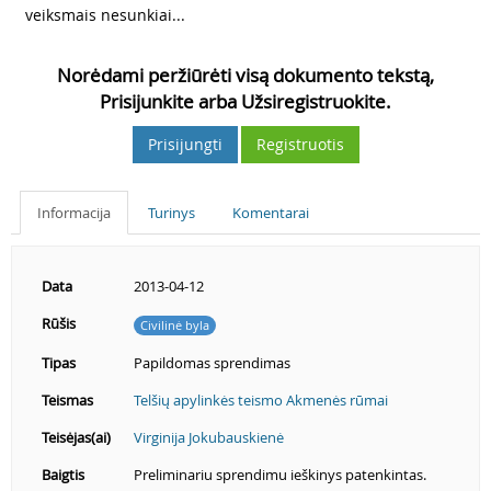
veiksmais nesunkiai...
Norėdami peržiūrėti visą dokumento tekstą,
Prisijunkite arba Užsiregistruokite.
Prisijungti
Registruotis
Informacija
Turinys
Komentarai
Data
2013-04-12
Rūšis
Civilinė byla
Tipas
Papildomas sprendimas
Teismas
Telšių apylinkės teismo Akmenės rūmai
Teisėjas(ai)
Virginija Jokubauskienė
Baigtis
Preliminariu sprendimu ieškinys patenkintas.