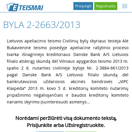
Prisijungti
Registruotis
BYLA 2-2663/2013
1
Lietuvos apeliacinio teismo Civilinių bylų skyriaus teisėja Alė
Bukavieninė teismo posėdyje apeliacine rašytinio proceso
tvarka išnagrinėjo kreditoriaus Danske Bank A/S Lietuvos
filialo atskirąjį skundą dėl Vilniaus apygardos teismo 2013 m.
spalio 2 d. nutarties civilinėje byloje Nr. 2-3884-661/2013
pagal Danske Bank A/S Lietuvos filialo skundą dėl
bankrutavusios uždarosios akcinės bendrovės „VIPC
Klaipėda“ 2013 m. kovo 5 d. kreditorių komiteto nutarimų
pripažinimo negaliojančiais ir baudos kreditorių komiteto
nariams skyrimo (suinteresuoti asmenys...
Norėdami peržiūrėti visą dokumento tekstą,
Prisijunkite arba Užsiregistruokite.