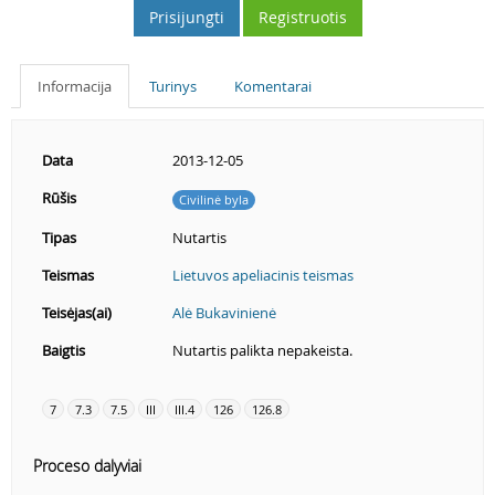
Prisijungti
Registruotis
Informacija
Turinys
Komentarai
Data
2013-12-05
Rūšis
Civilinė byla
Tipas
Nutartis
Teismas
Lietuvos apeliacinis teismas
Teisėjas(ai)
Alė Bukavinienė
Baigtis
Nutartis palikta nepakeista.
7
7.3
7.5
III
III.4
126
126.8
Proceso dalyviai