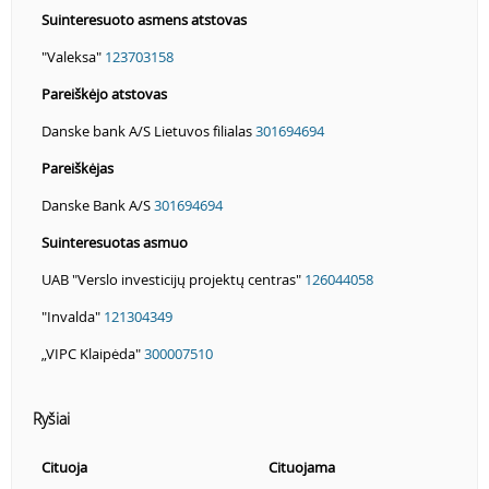
Suinteresuoto asmens atstovas
"Valeksa"
123703158
Pareiškėjo atstovas
Danske bank A/S Lietuvos filialas
301694694
Pareiškėjas
Danske Bank A/S
301694694
Suinteresuotas asmuo
UAB "Verslo investicijų projektų centras"
126044058
"Invalda"
121304349
„VIPC Klaipėda"
300007510
Ryšiai
Cituoja
Cituojama