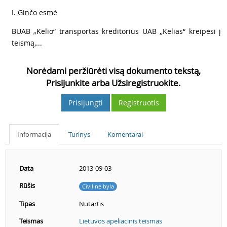
3
I. Ginčo esmė
4
BUAB „Kelio“ transportas kreditorius UAB ,,Kelias“ kreipėsi į
teismą,...
Norėdami peržiūrėti visą dokumento tekstą,
Prisijunkite arba Užsiregistruokite.
Prisijungti
Registruotis
Informacija
Turinys
Komentarai
Data
2013-09-03
Rūšis
Civilinė byla
Tipas
Nutartis
Teismas
Lietuvos apeliacinis teismas