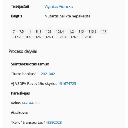
Teisėjas(ai)
Vigintas Višinskis
Baigtis
Nutartis palikta nepakeista.
7
7.5
III
III.1
102
102.4
III.2
113
113.2
117
117.2
III.4
126
126.1
126.3
126.5
126.8
Proceso dalyviai
Suinteresuotas asmuo
"Turto bankas"
112021042
VĮ VSDFV Pavevėžio skyrius
191674725
Pareiškėjas
Kelias
147044353
Atsakovas
"Kelio" transportas
148392028