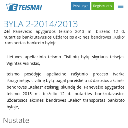
Prisijungti
Registruotis
BYLA 2-2014/2013
Dėl
Panevėžio apygardos teismo 2013 m. birželio 12 d.
nutarties bankrutavusios uždarosios akcinės bendrovės ,,Kelio“
transportas bankroto byloje
1
Lietuvos apeliacinio teismo Civilinių bylų skyriaus teisėjas
Vigintas Višinskis,
2
teismo posėdyje apeliacine rašytinio proceso tvarka
išnagrinėjęs civilinę bylą pagal pareiškėjo uždarosios akcinės
bendrovės ,,Kelias“ atskirąjį skundą dėl Panevėžio apygardos
teismo 2013 m. birželio 12 d. nutarties bankrutavusios
uždarosios akcinės bendrovės ,,Kelio“ transportas bankroto
byloje,
Nustatė