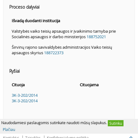
Proceso dalyviai
Išvadą duodanti institucija
Valstybės vaiko teisių apsaugos ir įvaikinimo tarnyba prie
Socialinės apsaugos ir darbo ministerijos
188752021
Širvinų rajono savivaldybės administracijos Vaiko teisių
apsaugos skyrius
188722373
Ryšiai
Cituoja
Cituojama
3K-3-202/2014
3K-3-202/2014
Naudodamiesi paslaugomis sutinkate naudoti mūsų slapukus.
Sutinku
Plačiau
Kontaktai
Taisyklės
Konfidencialumo politika