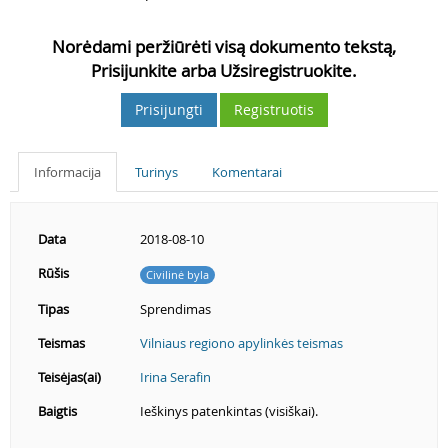
Norėdami peržiūrėti visą dokumento tekstą,
Prisijunkite arba Užsiregistruokite.
Prisijungti
Registruotis
Informacija
Turinys
Komentarai
Data
2018-08-10
Rūšis
Civilinė byla
Tipas
Sprendimas
Teismas
Vilniaus regiono apylinkės teismas
Teisėjas(ai)
Irina Serafin
Baigtis
Ieškinys patenkintas (visiškai).