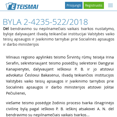
Prisijungti
Registruotis
BYLA 2-4235-522/2018
Dėl
bendravimo su nepilnamečiais vaikais tvarkos nustatymo,
byloje dalyvaujant išvadą teikiančiai institucijai Valstybės vaiko
teisių apsaugos ir įvaikinimo tarnybai prie Socialinės apsaugos
ir darbo ministerijos
1
Vilniaus regiono apylinkės teismo Širvintų rūmų teisėja Irina
Serafin, sekretoriaujant teismo posėdžių sekretorei Dangyrai
Kanapienytei, dalyvaujant ieškovui P. B. ir jo atstovui
advokatui Česlovui Bakasėnui, išvadą teikiančios institucijos
Valstybės vaiko teisių apsaugos ir įvaikinimo tarnybos prie
Socialinės apsaugos ir darbo ministerijos atstovei Jolitai
Pečiulienei,
2
viešame teismo posėdyje žodinio proceso tvarka išnagrinėjo
civilinę bylą pagal ieškovo P. B. ieškinį atsakovei A. N. dėl
bendravimo su nepilnamečiais vaikais tvarkos...