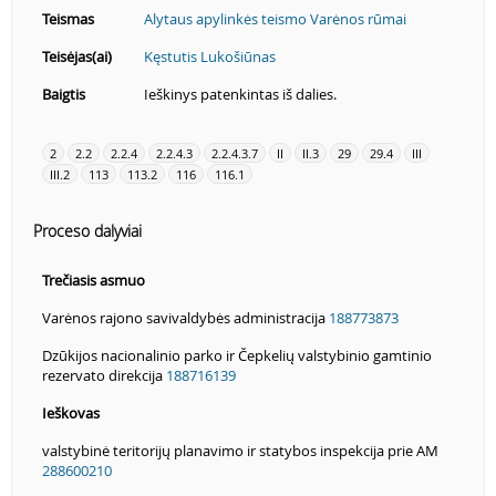
Teismas
Alytaus apylinkės teismo Varėnos rūmai
Teisėjas(ai)
Kęstutis Lukošiūnas
Baigtis
Ieškinys patenkintas iš dalies.
2
2.2
2.2.4
2.2.4.3
2.2.4.3.7
II
II.3
29
29.4
III
III.2
113
113.2
116
116.1
Proceso dalyviai
Trečiasis asmuo
Varėnos rajono savivaldybės administracija
188773873
Dzūkijos nacionalinio parko ir Čepkelių valstybinio gamtinio
rezervato direkcija
188716139
Ieškovas
valstybinė teritorijų planavimo ir statybos inspekcija prie AM
288600210