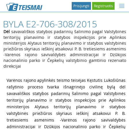
Prisijungti
Registruotis
BYLA E2-706-308/2015
Dėl
savavališkos statybos padarinių šalinimo pagal Valstybinės
teritorijų planavimo ir statybos inspekcijos prie Aplinkos
ministerijos Alytaus teritorijų planavimo ir statybos valstybinės
priežiūros skyriaus ieškinį atsakovui P. B. tretiesiems asmenims
-Varėnos rajono savivaldybės administracijai ir Dzūkijos
nacionalinio parko ir Čepkelių valstybinio gamtinio rezervato
direkcijai
1
Varėnos rajono apylinkės teismo teisėjas Kęstutis Lukošiūnas
rašytinio proceso tvarka išnagrinėjo civilinę bylą dėl
savavališkos statybos padarinių šalinimo pagal Valstybinės
teritorijų planavimo ir statybos inspekcijos prie Aplinkos
ministerijos Alytaus teritorijų planavimo ir statybos
valstybinės priežiūros skyriaus ieškinį atsakovui P. B.
tretiesiems asmenims -Varėnos rajono savivaldybės
administracijai ir Dzūkijos nacionalinio parko ir Čepkelių