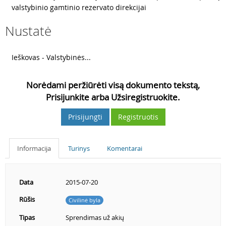
valstybinio gamtinio rezervato direkcijai
Nustatė
2
Ieškovas - Valstybinės...
Norėdami peržiūrėti visą dokumento tekstą,
Prisijunkite arba Užsiregistruokite.
Prisijungti
Registruotis
Informacija
Turinys
Komentarai
Data
2015-07-20
Rūšis
Civilinė byla
Tipas
Sprendimas už akių