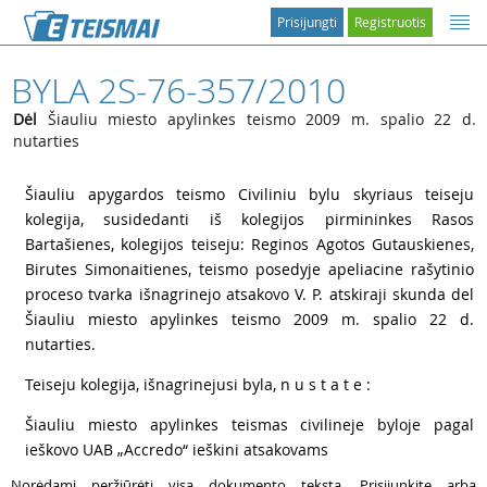
Prisijungti
Registruotis
BYLA 2S-76-357/2010
Dėl
Šiauliu miesto apylinkes teismo 2009 m. spalio 22 d.
nutarties
1
Šiauliu apygardos teismo Civiliniu bylu skyriaus teiseju
kolegija, susidedanti iš kolegijos pirmininkes Rasos
Bartašienes, kolegijos teiseju: Reginos Agotos Gutauskienes,
Birutes Simonaitienes, teismo posedyje apeliacine rašytinio
proceso tvarka išnagrinejo atsakovo
V. P. atskiraji skunda del
Šiauliu miesto apylinkes teismo 2009 m. spalio 22 d.
nutarties.
2
Teiseju kolegija, išnagrinejusi byla, n u s t a t e :
3
Šiauliu miesto apylinkes teismas civilineje byloje pagal
ieškovo UAB „Accredo“ ieškini atsakovams
Norėdami peržiūrėti visą dokumento tekstą, Prisijunkite arba