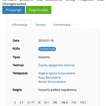
Užsiregistruokite.
Prisijungti
Registruotis
Informacija
Turinys
Komentarai
Data
2010-01-18
Rūšis
Civilinė byla
Tipas
Nutartis
Teismas
Šiaulių apygardos teismas
Teisėjas(ai)
Regina Agota Gutauskienė
Rasa Bartašienė
Birutė Simonaitienė
Baigtis
Nutartis palikta nepakeista.
2
2.1
2.1.17
III
III.1
106
106.4
110
110.1