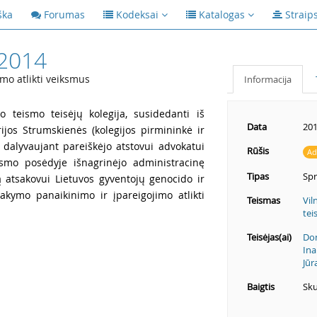
ška
Forumas
Kodeksai
Katalogas
Straip
/2014
mo atlikti veiksmus
Informacija
o teismo teisėjų kolegija, susidedanti iš
Data
201
rijos Strumskienės (kolegijos pirmininkė ir
 dalyvaujant pareiškėjo atstovui advokatui
Rūšis
Ad
smo posėdyje išnagrinėjo administracinę
Tipas
Sp
ą atsakovui Lietuvos gyventojų genocido ir
sakymo panaikinimo ir įpareigojimo atlikti
Teismas
Vil
tei
Teisėjas(ai)
Don
Ina
Jūr
Baigtis
Sku