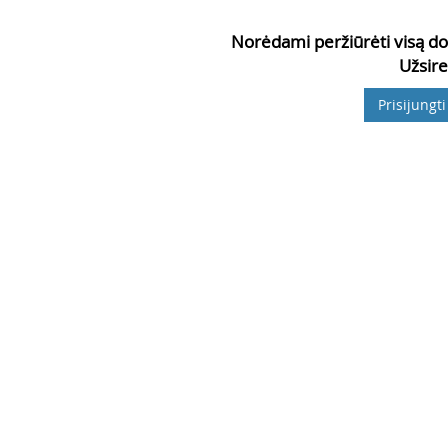
Norėdami peržiūrėti visą do
Užsire
Prisijungti