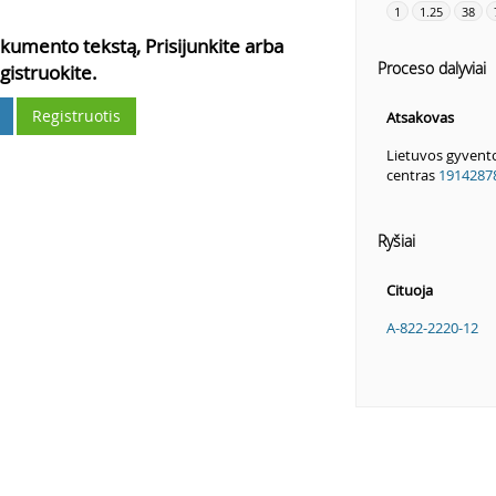
1
1.25
38
kumento tekstą, Prisijunkite arba
Proceso dalyviai
gistruokite.
Registruotis
Atsakovas
Lietuvos gyvento
centras
1914287
Ryšiai
Cituoja
A-822-2220-12