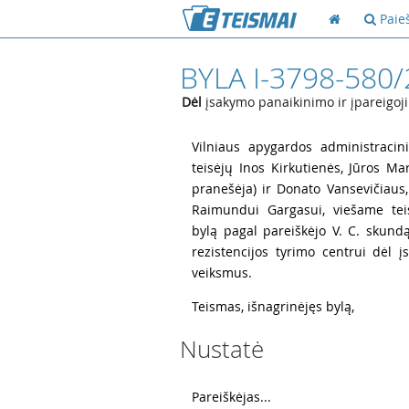
Paie
BYLA I-3798-580
Dėl
įsakymo panaikinimo ir įpareigoji
1
Vilniaus apygardos administracini
teisėjų Inos Kirkutienės, Jūros Ma
pranešėja) ir Donato Vansevičiaus,
Raimundui Gargasui, viešame tei
bylą pagal pareiškėjo V. C. skund
rezistencijos tyrimo centrui dėl į
veiksmus.
2
Teismas, išnagrinėjęs bylą,
Nustatė
3
Pareiškėjas...