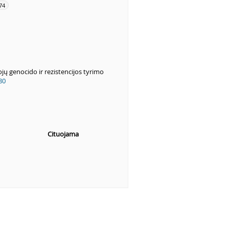
74
jų genocido ir rezistencijos tyrimo
80
Cituojama