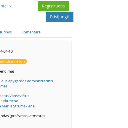
sniai
Registruotis
Prisijungti
Turinys
Komentarai
4-04-10
ministracinė byla
rendimas
niaus apygardos administracinis
smas
atas Vansevičius
 Kirkutienė
a Marija Strumskienė
ndas (prašymas) atmestas