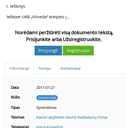
4
I. Ieškinys
5
Ieškovė UAB „Vilneda“ kreipėsi į...
Norėdami peržiūrėti visą dokumento tekstą,
Prisijunkite arba Užsiregistruokite.
Prisijungti
Registruotis
Informacija
Turinys
Komentarai
Data
2017-07-27
Rūšis
Civilinė byla
Tipas
Sprendimas
Teismas
Kauno apylinkės teismo Kaišiadorių rūmai
Teisėjas(ai)
Joana Kvaselytė