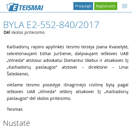
Prisijungti
Registruotis
BYLA E2-552-840/2017
Dėl
skolos priteisimo
1
Kaišiadorių rajono apylinkės teismo teisėja Joana Kvaselytė,
sekretoriaujant Editai Juršienei, dalyvaujant ieškovės UAB
„Vilneda“ atstovui advokatui Domantui Skebui ir atsakovės SĮ
„Kaišiadorių paslaugos“ atstovei – direktorei – Linai
Šeleikienei,
2
viešame teismo posėdyje išnagrinėjo civilinę bylą pagal
ieškovės UAB „Vilneda“ ieškinį atsakovei SĮ „Kaišiadorių
paslaugos“ dėl skolos priteisimo.
3
Teismas
Nustatė