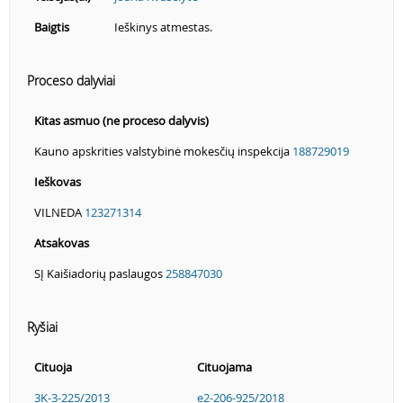
Baigtis
Ieškinys atmestas.
Proceso dalyviai
Kitas asmuo (ne proceso dalyvis)
Kauno apskrities valstybinė mokesčių inspekcija
188729019
Ieškovas
VILNEDA
123271314
Atsakovas
SĮ Kaišiadorių paslaugos
258847030
Ryšiai
Cituoja
Cituojama
3K-3-225/2013
e2-206-925/2018