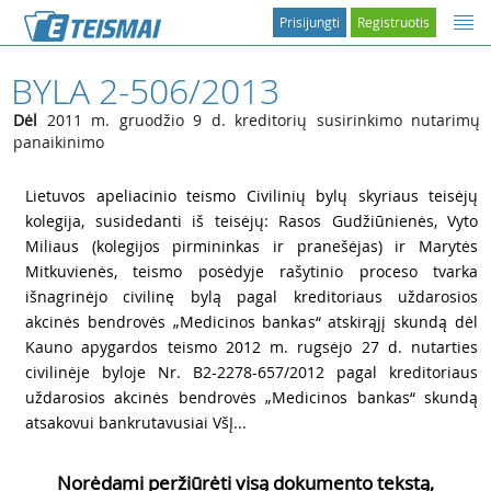
Prisijungti
Registruotis
BYLA 2-506/2013
Dėl
2011 m. gruodžio 9 d. kreditorių susirinkimo nutarimų
panaikinimo
1
Lietuvos apeliacinio teismo Civilinių bylų skyriaus teisėjų
kolegija, susidedanti iš teisėjų: Rasos Gudžiūnienės, Vyto
Miliaus (kolegijos pirmininkas ir pranešėjas) ir Marytės
Mitkuvienės, teismo posėdyje rašytinio proceso tvarka
išnagrinėjo civilinę bylą pagal kreditoriaus uždarosios
akcinės bendrovės „Medicinos bankas“ atskirąjį skundą dėl
Kauno apygardos teismo 2012 m. rugsėjo 27 d. nutarties
civilinėje byloje Nr. B2-2278-657/2012 pagal kreditoriaus
uždarosios akcinės bendrovės „Medicinos bankas“ skundą
atsakovui bankrutavusiai VšĮ...
Norėdami peržiūrėti visą dokumento tekstą,