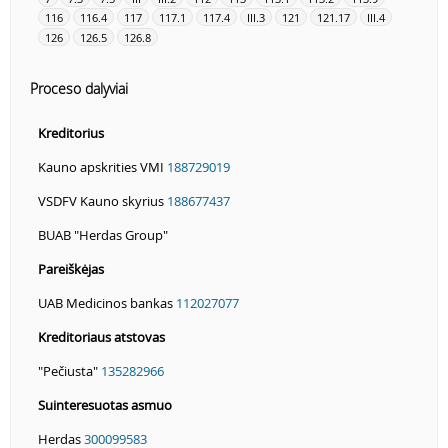
116
116.4
117
117.1
117.4
III.3
121
121.17
III.4
126
126.5
126.8
Proceso dalyviai
Kreditorius
Kauno apskrities VMI
188729019
VSDFV Kauno skyrius
188677437
BUAB "Herdas Group"
Pareiškėjas
UAB Medicinos bankas
112027077
Kreditoriaus atstovas
"Pečiusta"
135282966
Suinteresuotas asmuo
Herdas
300099583