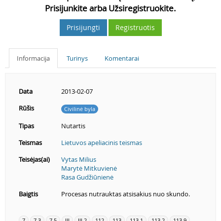
Prisijunkite arba Užsiregistruokite.
Prisijungti
Registruotis
Informacija
Turinys
Komentarai
Data
2013-02-07
Rūšis
Civilinė byla
Tipas
Nutartis
Teismas
Lietuvos apeliacinis teismas
Teisėjas(ai)
Vytas Milius
Marytė Mitkuvienė
Rasa Gudžiūnienė
Baigtis
Procesas nutrauktas atsisakius nuo skundo.
7
7.3
7.5
III
III.2
112
113
113.1
113.2
113.9