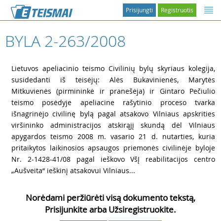
Prisijungti
Registruotis
BYLA 2-263/2008
1
Lietuvos apeliacinio teismo Civilinių bylų skyriaus kolegija,
susidedanti iš teisėjų: Alės Bukavinienės, Marytės
Mitkuvienės (pirmininkė ir pranešėja) ir Gintaro Pečiulio
teismo posėdyje apeliacine rašytinio proceso tvarka
išnagrinėjo civilinę bylą pagal atsakovo Vilniaus apskrities
viršininko administracijos atskirąjį skundą dėl Vilniaus
apygardos teismo 2008 m. vasario 21 d. nutarties, kuria
pritaikytos laikinosios apsaugos priemonės civilinėje byloje
Nr. 2-1428-41/08 pagal ieškovo VšĮ reabilitacijos centro
„Aušveita“ ieškinį atsakovui Vilniaus...
Norėdami peržiūrėti visą dokumento tekstą,
Prisijunkite arba Užsiregistruokite.