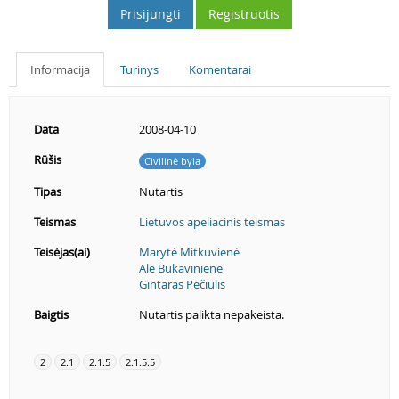
Prisijungti
Registruotis
Informacija
Turinys
Komentarai
Data
2008-04-10
Rūšis
Civilinė byla
Tipas
Nutartis
Teismas
Lietuvos apeliacinis teismas
Teisėjas(ai)
Marytė Mitkuvienė
Alė Bukavinienė
Gintaras Pečiulis
Baigtis
Nutartis palikta nepakeista.
2
2.1
2.1.5
2.1.5.5