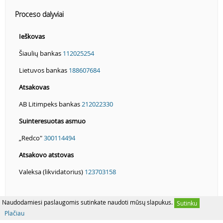
Proceso dalyviai
Ieškovas
Šiaulių bankas
112025254
Lietuvos bankas
188607684
Atsakovas
AB Litimpeks bankas
212022330
Suinteresuotas asmuo
„Redco"
300114494
Atsakovo atstovas
Valeksa (likvidatorius)
123703158
Naudodamiesi paslaugomis sutinkate naudoti mūsų slapukus.
Sutinku
Plačiau