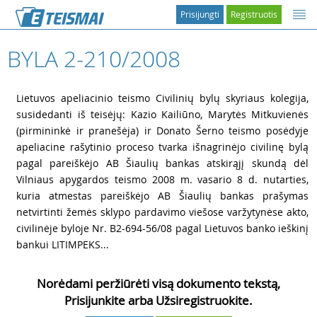
Prisijungti
Registruotis
BYLA 2-210/2008
1
Lietuvos apeliacinio teismo Civilinių bylų skyriaus kolegija,
susidedanti iš teisėjų: Kazio Kailiūno, Marytės Mitkuvienės
(pirmininkė ir pranešėja) ir Donato Šerno teismo posėdyje
apeliacine rašytinio proceso tvarka išnagrinėjo civilinę bylą
pagal pareiškėjo AB Šiaulių bankas atskirąjį skundą dėl
Vilniaus apygardos teismo 2008 m. vasario 8 d. nutarties,
kuria atmestas pareiškėjo AB Šiaulių bankas prašymas
netvirtinti žemės sklypo pardavimo viešose varžytynėse akto,
civilinėje byloje Nr. B2-694-56/08 pagal Lietuvos banko ieškinį
bankui LITIMPEKS...
Norėdami peržiūrėti visą dokumento tekstą,
Prisijunkite arba Užsiregistruokite.