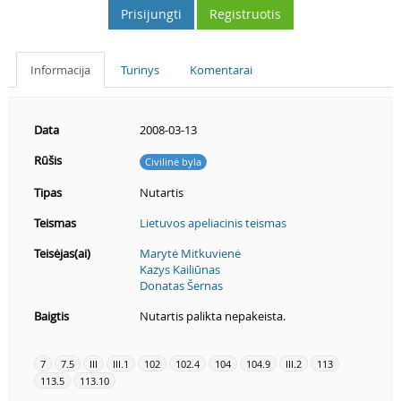
Prisijungti
Registruotis
Informacija
Turinys
Komentarai
Data
2008-03-13
Rūšis
Civilinė byla
Tipas
Nutartis
Teismas
Lietuvos apeliacinis teismas
Teisėjas(ai)
Marytė Mitkuvienė
Kazys Kailiūnas
Donatas Šernas
Baigtis
Nutartis palikta nepakeista.
7
7.5
III
III.1
102
102.4
104
104.9
III.2
113
113.5
113.10