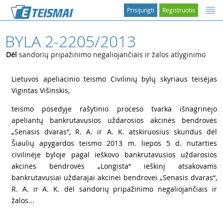
Prisijungti
Registruotis
BYLA 2-2205/2013
Dėl
sandorių pripažinimo negaliojančiais ir žalos atlyginimo
1
Lietuvos apeliacinio teismo Civilinių bylų skyriaus teisėjas
Vigintas Višinskis,
2
teismo posėdyje rašytinio proceso tvarka išnagrinėjo
apeliantų bankrutavusios uždarosios akcinės bendrovės
„Senasis dvaras“, R. A. ir A. K. atskiruosius skundus dėl
Šiaulių apygardos teismo 2013 m. liepos 5 d. nutarties
civilinėje byloje pagal ieškovo bankrutavusios uždarosios
akcinės bendrovės „Longista“ ieškinį atsakovams
bankrutavusiai uždarajai akcinei bendrovei „Senasis dvaras“,
R. A. ir A. K. dėl sandorių pripažinimo negaliojančiais ir
žalos...