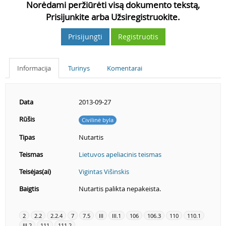
Norėdami peržiūrėti visą dokumento tekstą,
Prisijunkite arba Užsiregistruokite.
Prisijungti
Registruotis
Informacija
Turinys
Komentarai
Data
2013-09-27
Rūšis
Civilinė byla
Tipas
Nutartis
Teismas
Lietuvos apeliacinis teismas
Teisėjas(ai)
Vigintas Višinskis
Baigtis
Nutartis palikta nepakeista.
2
2.2
2.2.4
7
7.5
III
III.1
106
106.3
110
110.1
III.2
111
111.2