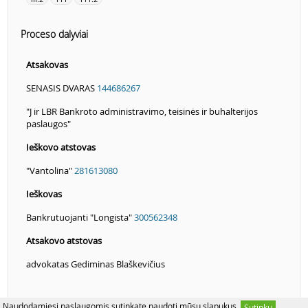
Proceso dalyviai
Atsakovas
SENASIS DVARAS
144686267
"J ir LBR Bankroto administravimo, teisinės ir buhalterijos
paslaugos"
Ieškovo atstovas
"Vantolina"
281613080
Ieškovas
Bankrutuojanti "Longista"
300562348
Atsakovo atstovas
advokatas Gediminas Blaškevičius
Naudodamiesi paslaugomis sutinkate naudoti mūsų slapukus.
Sutinku