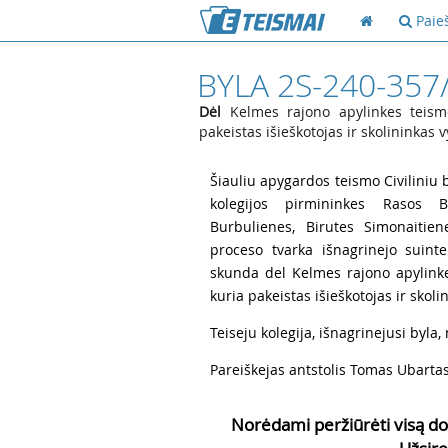
Paie
BYLA 2S-240-357
Dėl
Kelmes rajono apylinkes teismo
pakeistas išieškotojas ir skolininkas
1
Šiauliu apygardos teismo Civiliniu b
kolegijos pirmininkes Rasos Ba
Burbulienes, Birutes Simonaitien
proceso tvarka išnagrinejo suint
skunda del Kelmes rajono apylinke
kuria pakeistas išieškotojas ir sko
2
Teiseju kolegija, išnagrinejusi byla, n
3
Pareiškejas antstolis Tomas Ubartas
Norėdami peržiūrėti visą do