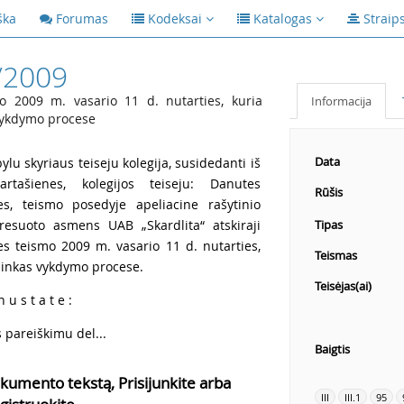
ška
Forumas
Kodeksai
Katalogas
Straip
/2009
 2009 m. vasario 11 d. nutarties, kuria
Informacija
 vykdymo procese
Data
ylu skyriaus teiseju kolegija, susidedanti iš
rtašienes, kolegijos teiseju: Danutes
Rūšis
es, teismo posedyje apeliacine rašytinio
eresuoto asmens UAB „Skardlita“ atskiraji
Tipas
s teismo 2009 m. vasario 11 d. nutarties,
Teismas
lininkas vykdymo procese.
Teisėjas(ai)
 u s t a t e :
 pareiškimu del...
Baigtis
kumento tekstą, Prisijunkite arba
III
III.1
95