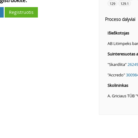
gistruokite.
129
129.1
Registruotis
Proceso dalyviai
Išieškotojas
AB Litimpeks b
Suinteresuotas
"Skardlita"
2624
"Accredo"
30098
Skolininkas
A. Griciaus TŪB 