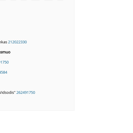
ankas
212022330
 asmuo
91750
4584
"Vidsodis"
262491750