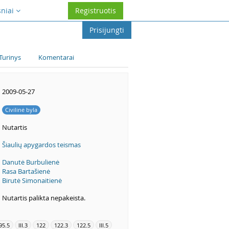
sniai
Registruotis
Prisijungti
Turinys
Komentarai
2009-05-27
Civilinė byla
Nutartis
Šiaulių apygardos teismas
Danutė Burbulienė
Rasa Bartašienė
Birutė Simonaitienė
Nutartis palikta nepakeista.
95.5
III.3
122
122.3
122.5
III.5