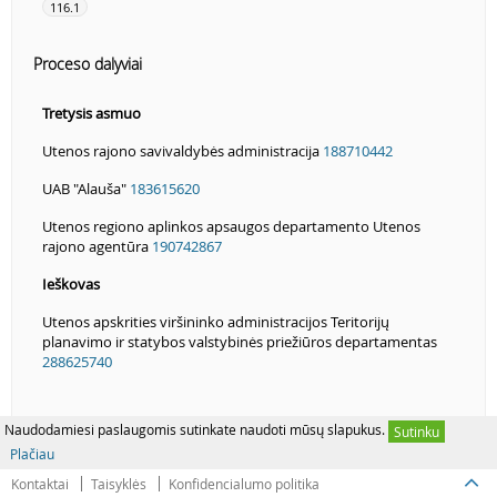
116.1
Proceso dalyviai
Tretysis asmuo
Utenos rajono savivaldybės administracija
188710442
UAB "Alauša"
183615620
Utenos regiono aplinkos apsaugos departamento Utenos
rajono agentūra
190742867
Ieškovas
Utenos apskrities viršininko administracijos Teritorijų
planavimo ir statybos valstybinės priežiūros departamentas
288625740
Naudodamiesi paslaugomis sutinkate naudoti mūsų slapukus.
Sutinku
Plačiau
Kontaktai
Taisyklės
Konfidencialumo politika