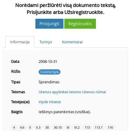
Norėdami peržiūrėti visą dokumento tekstą,
Prisijunkite arba Užsiregistruokite.
Prisijungti
Registruotis
Informacija
Turinys
Komentarai
Data
2008-10-31
Rūšis
Civilinė byla
Tipas
Sprendimas
Teismas
Utenos apylinkės teismo Utenos rūmai
Teisėjas(ai)
Vijolė Vitienė
Baigtis
Ieškinys patenkintas (visiškai).
4
4.6
II
II.3
30
30.10
III
III.2
113
113.1
116