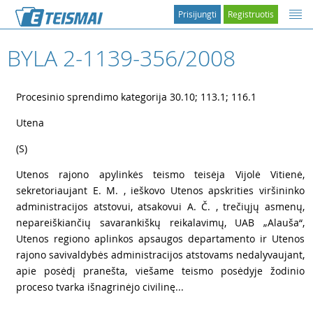
Prisijungti
Registruotis
BYLA 2-1139-356/2008
1
Procesinio sprendimo kategorija 30.10; 113.1; 116.1
2
Utena
3
(S)
4
Utenos rajono apylinkės teismo teisėja Vijolė Vitienė,
sekretoriaujant E. M. , ieškovo Utenos apskrities viršininko
administracijos atstovui, atsakovui A. Č. , trečiųjų asmenų,
nepareiškiančių savarankiškų reikalavimų, UAB „Alauša“,
Utenos regiono aplinkos apsaugos departamento ir Utenos
rajono savivaldybės administracijos atstovams nedalyvaujant,
apie posėdį pranešta, viešame teismo posėdyje žodinio
proceso tvarka išnagrinėjo civilinę...