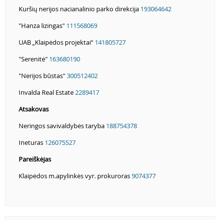
Kuršių nerijos nacianalinio parko direkcija
193064642
"Hanza lizingas"
111568069
UAB „Klaipėdos projektai“
141805727
"Serenitė"
163680190
"Nerijos būstas"
300512402
Invalda Real Estate
2289417
Atsakovas
Neringos savivaldybės taryba
188754378
Ineturas
126075527
Pareiškėjas
Klaipėdos m.apylinkės vyr. prokuroras
9074377