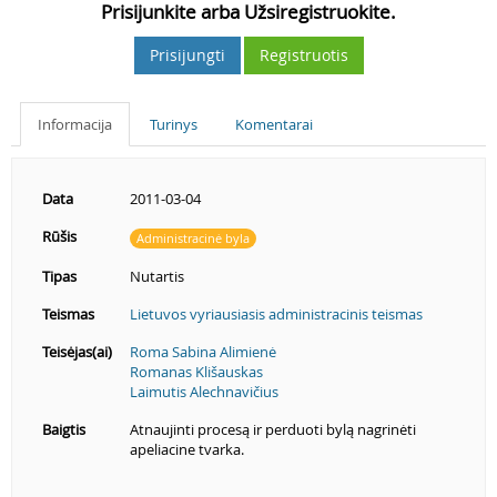
Prisijunkite arba Užsiregistruokite.
Prisijungti
Registruotis
Informacija
Turinys
Komentarai
Data
2011-03-04
Rūšis
Administracinė byla
Tipas
Nutartis
Teismas
Lietuvos vyriausiasis administracinis teismas
Teisėjas(ai)
Roma Sabina Alimienė
Romanas Klišauskas
Laimutis Alechnavičius
Baigtis
Atnaujinti procesą ir perduoti bylą nagrinėti
apeliacine tvarka.