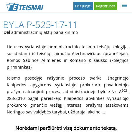
Prisijungti
Registruotis
BYLA P-525-17-11
Dėl
administracinių aktų panaikinimo
1
Lietuvos vyriausiojo administracinio teismo teisėjų kolegija,
susidedanti iš teisėjų Laimučio Alechnavičiaus (pranešėjas),
Romos Sabinos Alimienės ir Romano Klišausko (kolegijos
pirmininkas),
2
teismo posėdyje rašytinio proceso tvarka išnagrinėjo
Klaipėdos apygardos vyriausiojo prokuroro pavaduotojo
502
prašymą atnaujinti procesą administracinėje byloje Nr. A
-
283/2010 pagal pareiškėjo Klaipėdos apylinkės vyriausiojo
prokuroro, ginančio viešąjį interesą, prašymą atsakovams
Neringos savivaldybės tarybai, uždarajai akcinei...
Norėdami peržiūrėti visą dokumento tekstą,