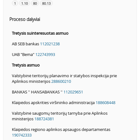
1
1.10
80
80.13
Proceso dalyviai
Tretysis suinteresuotas asmuo
AB SEB bankas
112021238
UAB "Bema"
122743993
Tretysis asmuo
Valstybinė teritorijų planavimo ir statybos inspekcija prie
Aplinkos ministerijos
288600210
BANKAS '' HANSABANKAS ''
112029651
Klaipėdos apskrities viršininko administracija
188608448
Valstybinė saugomų teritorijų tarnyba prie Aplinkos
ministerijos
188724381
Klaipėdos regiono aplinkos apsaugos departamentas
190742333