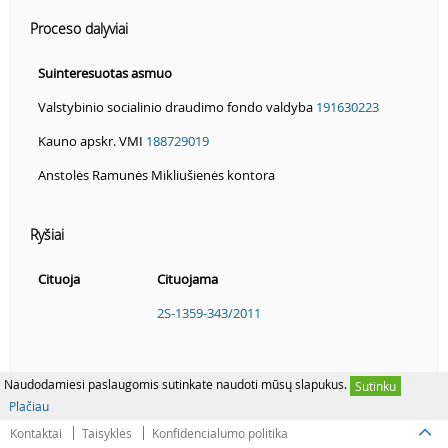
Proceso dalyviai
Suinteresuotas asmuo
Valstybinio socialinio draudimo fondo valdyba
191630223
Kauno apskr. VMI
188729019
Anstolės Ramunės Mikliušienės kontora
Ryšiai
Cituoja
Cituojama
2S-1359-343/2011
Naudodamiesi paslaugomis sutinkate naudoti mūsų slapukus.
Sutinku
Plačiau
Kontaktai
Taisyklės
Konfidencialumo politika