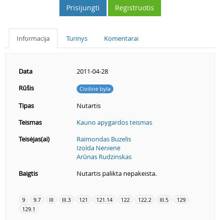
Prisijungti
Registruotis
Informacija
Turinys
Komentarai
Data
2011-04-28
Rūšis
Civilinė byla
Tipas
Nutartis
Teismas
Kauno apygardos teismas
Teisėjas(ai)
Raimondas Buzelis
Izolda Nėnienė
Arūnas Rudzinskas
Baigtis
Nutartis palikta nepakeista.
9
9.7
III
III.3
121
121.14
122
122.2
III.5
129
129.1