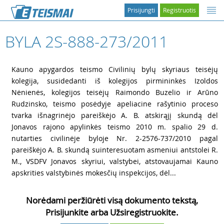
Prisijungti
Registruotis
BYLA 2S-888-273/2011
1
Kauno apygardos teismo Civilinių bylų skyriaus teisėjų
kolegija, susidedanti iš kolegijos pirmininkės Izoldos
Nėnienės, kolegijos teisėjų Raimondo Buzelio ir Arūno
Rudzinsko, teismo posėdyje apeliacine rašytinio proceso
tvarka išnagrinėjo pareiškėjo A. B. atskirąjį skundą dėl
Jonavos rajono apylinkės teismo 2010 m. spalio 29 d.
nutarties civilinėje byloje Nr. 2-2576-737/2010 pagal
pareiškėjo A. B. skundą suinteresuotam asmeniui antstolei R.
M., VSDFV Jonavos skyriui, valstybei, atstovaujamai Kauno
apskrities valstybinės mokesčių inspekcijos, dėl...
Norėdami peržiūrėti visą dokumento tekstą,
Prisijunkite arba Užsiregistruokite.