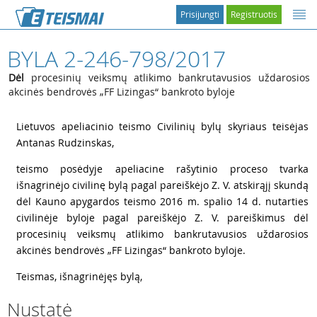
Prisijungti
Registruotis
BYLA 2-246-798/2017
Dėl
procesinių veiksmų atlikimo bankrutavusios uždarosios
akcinės bendrovės „FF Lizingas“ bankroto byloje
1
Lietuvos apeliacinio teismo Civilinių bylų skyriaus teisėjas
Antanas Rudzinskas,
2
teismo posėdyje apeliacine rašytinio proceso tvarka
išnagrinėjo civilinę bylą pagal pareiškėjo Z. V. atskirąjį skundą
dėl Kauno apygardos teismo 2016 m. spalio 14 d. nutarties
civilinėje byloje pagal pareiškėjo Z. V. pareiškimus dėl
procesinių veiksmų atlikimo bankrutavusios uždarosios
akcinės bendrovės „FF Lizingas“ bankroto byloje.
3
Teismas, išnagrinėjęs bylą,
Nustatė