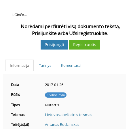
4
Ginčo...
Norėdami peržiūrėti visą dokumento tekstą,
Prisijunkite arba Užsiregistruokite.
Prisijungti
Registruotis
Informacija
Turinys
Komentarai
Data
2017-01-26
Rūšis
Civilinė byla
Tipas
Nutartis
Teismas
Lietuvos apeliacinis teismas
Teisėjas(ai)
Antanas Rudzinskas