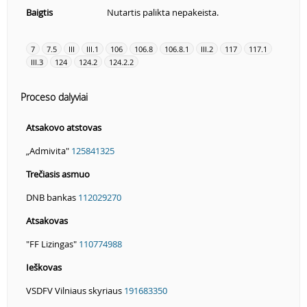
Baigtis
Nutartis palikta nepakeista.
7
7.5
III
III.1
106
106.8
106.8.1
III.2
117
117.1
III.3
124
124.2
124.2.2
Proceso dalyviai
Atsakovo atstovas
„Admivita"
125841325
Trečiasis asmuo
DNB bankas
112029270
Atsakovas
"FF Lizingas"
110774988
Ieškovas
VSDFV Vilniaus skyriaus
191683350