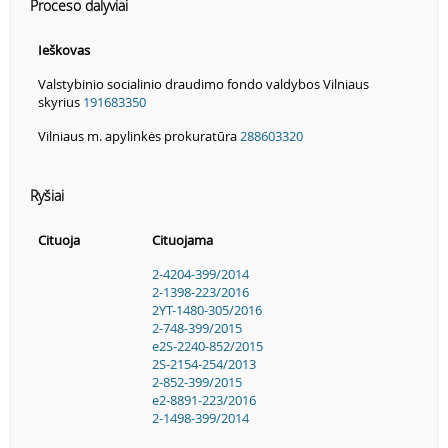
Proceso dalyviai
Ieškovas
Valstybinio socialinio draudimo fondo valdybos Vilniaus
skyrius
191683350
Vilniaus m. apylinkės prokuratūra
288603320
Ryšiai
Cituoja
Cituojama
2-4204-399/2014
2-1398-223/2016
2YT-1480-305/2016
2-748-399/2015
e2S-2240-852/2015
2S-2154-254/2013
2-852-399/2015
e2-8891-223/2016
2-1498-399/2014