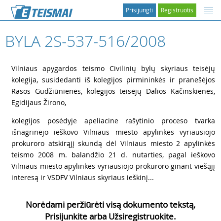
Prisijungti
Registruotis
BYLA 2S-537-516/2008
1
Vilniaus apygardos teismo Civilinių bylų skyriaus teisėjų
kolegija, susidedanti iš kolegijos pirmininkės ir pranešėjos
Rasos Gudžiūnienės, kolegijos teisėjų Dalios Kačinskienės,
Egidijaus Žirono,
2
kolegijos posėdyje apeliacine rašytinio proceso tvarka
išnagrinėjo ieškovo Vilniaus miesto apylinkės vyriausiojo
prokuroro atskirąjį skundą dėl Vilniaus miesto 2 apylinkės
teismo 2008 m. balandžio 21 d. nutarties, pagal ieškovo
Vilniaus miesto apylinkės vyriausiojo prokuroro ginant viešąjį
interesą ir VSDFV Vilniaus skyriaus ieškinį...
Norėdami peržiūrėti visą dokumento tekstą,
Prisijunkite arba Užsiregistruokite.