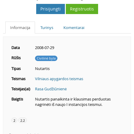
Prisijungti
Registruotis
Informacija
Turinys
Komentarai
Data
2008-07-29
Rūšis
Civilinė byla
Tipas
Nutartis
Teismas
Vilniaus apygardos teismas
Teisėjas(ai)
Rasa Gudžiūnienė
Baigtis
Nutartis panaikinta ir klausimas perduotas
nagrinėti iš naujo I instancijos teismui.
2
2.2