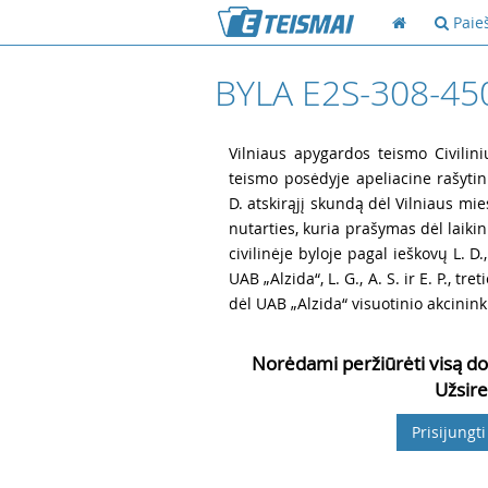
Paie
BYLA E2S-308-45
1
Vilniaus apygardos teismo Civilini
teismo posėdyje apeliacine rašytin
D. atskirąjį skundą dėl Vilniaus mi
nutarties, kuria prašymas dėl laik
civilinėje byloje pagal ieškovų L. D.
UAB „Alzida“, L. G., A. S. ir E. P., tret
dėl UAB „Alzida“ visuotinio akcinink
Norėdami peržiūrėti visą do
Užsire
Prisijungti