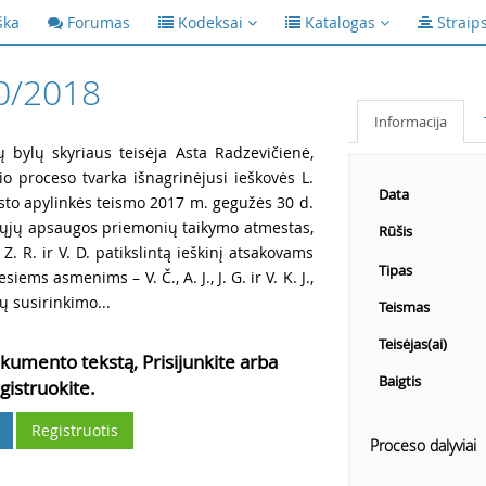
ška
Forumas
Kodeksai
Katalogas
Straip
0/2018
Informacija
ų bylų skyriaus teisėja Asta Radzevičienė,
io proceso tvarka išnagrinėjusi ieškovės L.
Data
esto apylinkės teismo 2017 m. gegužės 30 d.
inųjų apsaugos priemonių taikymo atmestas,
Rūšis
, Z. R. ir V. D. patikslintą ieškinį atsakovams
Tipas
iesiems asmenims – V. Č., A. J., J. G. ir V. K. J.,
ų susirinkimo...
Teismas
Teisėjas(ai)
kumento tekstą, Prisijunkite arba
Baigtis
gistruokite.
Registruotis
Proceso dalyviai