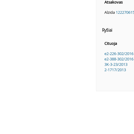
Atsakovas
Alzida
12227061
Ryšiai
Cituoja
e2-226-302/2016
e2-388-302/2016
3K-3-23/2013
2-1717/2013