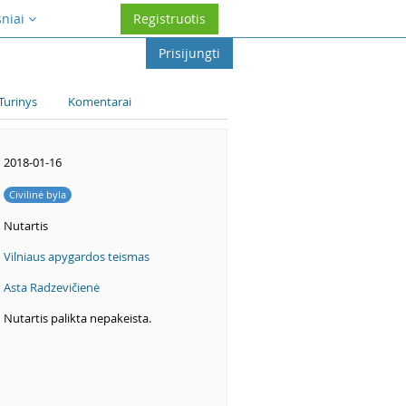
sniai
Registruotis
Prisijungti
Turinys
Komentarai
2018-01-16
Civilinė byla
Nutartis
Vilniaus apygardos teismas
Asta Radzevičienė
Nutartis palikta nepakeista.