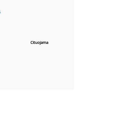
5
Cituojama