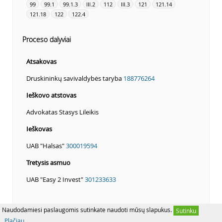
99
99.1
99.1.3
III.2
112
III.3
121
121.14
121.18
122
122.4
Proceso dalyviai
Atsakovas
Druskininkų savivaldybės taryba
188776264
Ieškovo atstovas
Advokatas Stasys Lileikis
Ieškovas
UAB "Halsas"
300019594
Tretysis asmuo
UAB "Easy 2 Invest"
301233633
Naudodamiesi paslaugomis sutinkate naudoti mūsų slapukus.
Sutinku
Plačiau