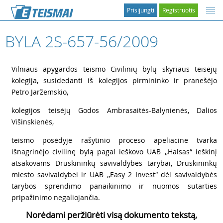
Prisijungti
Registruotis
BYLA 2S-657-56/2009
1
Vilniaus apygardos teismo Civilinių bylų skyriaus teisėjų
kolegija, susidedanti iš kolegijos pirmininko ir pranešėjo
Petro Jaržemskio,
2
kolegijos teisėjų Godos Ambrasaitės-Balynienės, Dalios
Višinskienės,
3
teismo posėdyje rašytinio proceso apeliacine tvarka
išnagrinėjo civilinę bylą pagal ieškovo UAB ,,Halsas“ ieškinį
atsakovams Druskininkų savivaldybės tarybai, Druskininkų
miesto savivaldybei ir UAB ,,Easy 2 Invest“ dėl savivaldybės
tarybos sprendimo panaikinimo ir nuomos sutarties
pripažinimo negaliojančia.
Norėdami peržiūrėti visą dokumento tekstą,