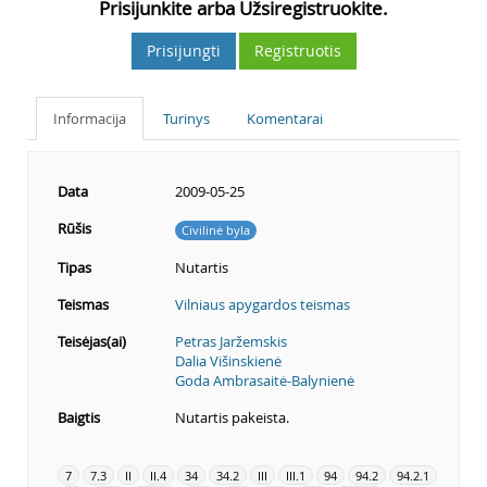
Prisijunkite arba Užsiregistruokite.
Prisijungti
Registruotis
Informacija
Turinys
Komentarai
Data
2009-05-25
Rūšis
Civilinė byla
Tipas
Nutartis
Teismas
Vilniaus apygardos teismas
Teisėjas(ai)
Petras Jaržemskis
Dalia Višinskienė
Goda Ambrasaitė-Balynienė
Baigtis
Nutartis pakeista.
7
7.3
II
II.4
34
34.2
III
III.1
94
94.2
94.2.1