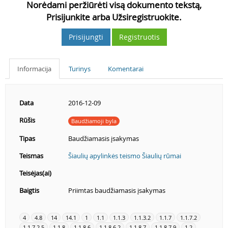
Norėdami peržiūrėti visą dokumento tekstą,
Prisijunkite arba Užsiregistruokite.
Prisijungti
Registruotis
Informacija
Turinys
Komentarai
Data
2016-12-09
Rūšis
Baudžiamoji byla
Tipas
Baudžiamasis įsakymas
Teismas
Šiaulių apylinkės teismo Šiaulių rūmai
Teisėjas(ai)
Baigtis
Priimtas baudžiamasis įsakymas
4
4.8
14
14.1
1
1.1
1.1.3
1.1.3.2
1.1.7
1.1.7.2
1.1.7.2.5
1.1.8
1.1.8.6
1.1.8.6.2
1.1.8.7
1.1.8.7.9
1.2