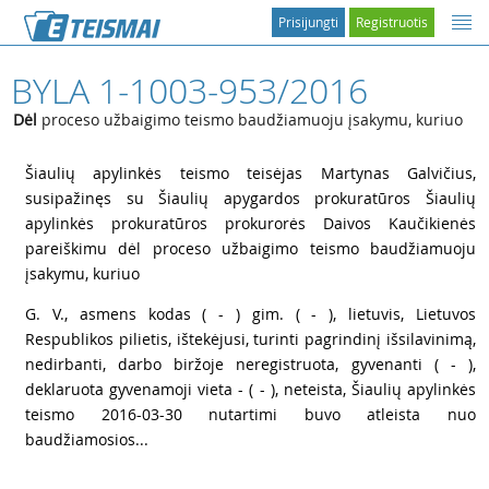
Prisijungti
Registruotis
BYLA 1-1003-953/2016
Dėl
proceso užbaigimo teismo baudžiamuoju įsakymu, kuriuo
1
Šiaulių apylinkės teismo teisėjas Martynas Galvičius,
susipažinęs su Šiaulių apygardos prokuratūros Šiaulių
apylinkės prokuratūros prokurorės Daivos Kaučikienės
pareiškimu dėl proceso užbaigimo teismo baudžiamuoju
įsakymu, kuriuo
2
G. V., asmens kodas ( - ) gim. ( - ), lietuvis, Lietuvos
Respublikos pilietis, ištekėjusi, turinti pagrindinį išsilavinimą,
nedirbanti, darbo biržoje neregistruota, gyvenanti ( - ),
deklaruota gyvenamoji vieta - ( - ), neteista, Šiaulių apylinkės
teismo 2016-03-30 nutartimi buvo atleista nuo
baudžiamosios...