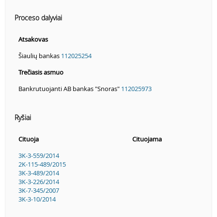
Proceso dalyviai
Atsakovas
Šiaulių bankas
112025254
Trečiasis asmuo
Bankrutuojanti AB bankas "Snoras"
112025973
Ryšiai
Cituoja
Cituojama
3K-3-559/2014
2K-115-489/2015
3K-3-489/2014
3K-3-226/2014
3K-7-345/2007
3K-3-10/2014