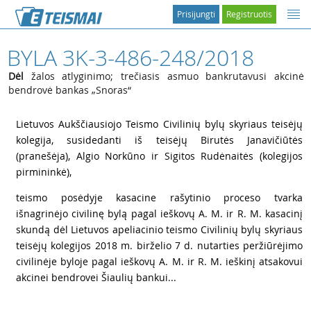
Prisijungti
Registruotis
BYLA 3K-3-486-248/2018
Dėl
žalos atlyginimo; trečiasis asmuo bankrutavusi akcinė
bendrovė bankas „Snoras“
1
Lietuvos Aukščiausiojo Teismo Civilinių bylų skyriaus teisėjų
kolegija, susidedanti iš teisėjų Birutės Janavičiūtės
(pranešėja), Algio Norkūno ir Sigitos Rudėnaitės (kolegijos
pirmininkė),
2
teismo posėdyje kasacine rašytinio proceso tvarka
išnagrinėjo civilinę bylą pagal ieškovų A. M. ir R. M. kasacinį
skundą dėl Lietuvos apeliacinio teismo Civilinių bylų skyriaus
teisėjų kolegijos 2018 m. birželio 7 d. nutarties peržiūrėjimo
civilinėje byloje pagal ieškovų A. M. ir R. M. ieškinį atsakovui
akcinei bendrovei Šiaulių bankui...