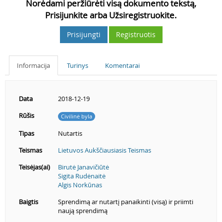
Norėdami peržiūrėti visą dokumento tekstą,
Prisijunkite arba Užsiregistruokite.
Prisijungti
Registruotis
Informacija
Turinys
Komentarai
Data
2018-12-19
Rūšis
Civilinė byla
Tipas
Nutartis
Teismas
Lietuvos Aukščiausiasis Teismas
Teisėjas(ai)
Birutė Janavičiūtė
Sigita Rudėnaitė
Algis Norkūnas
Baigtis
Sprendimą ar nutartį panaikinti (visą) ir priimti
naują sprendimą