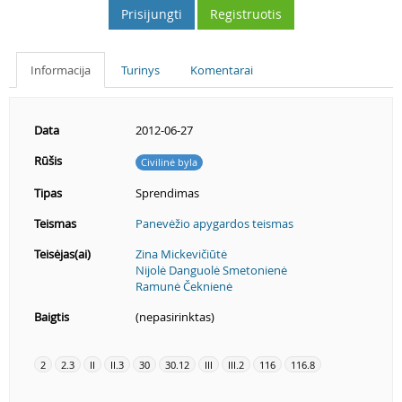
Prisijungti
Registruotis
Informacija
Turinys
Komentarai
Data
2012-06-27
Rūšis
Civilinė byla
Tipas
Sprendimas
Teismas
Panevėžio apygardos teismas
Teisėjas(ai)
Zina Mickevičiūtė
Nijolė Danguolė Smetonienė
Ramunė Čeknienė
Baigtis
(nepasirinktas)
2
2.3
II
II.3
30
30.12
III
III.2
116
116.8