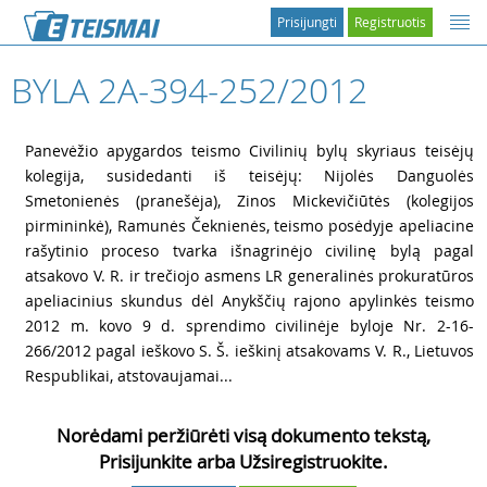
Prisijungti
Registruotis
BYLA 2A-394-252/2012
1
Panevėžio apygardos teismo Civilinių bylų skyriaus teisėjų
kolegija, susidedanti iš teisėjų: Nijolės Danguolės
Smetonienės (pranešėja), Zinos Mickevičiūtės (kolegijos
pirmininkė), Ramunės Čeknienės, teismo posėdyje apeliacine
rašytinio proceso tvarka išnagrinėjo civilinę bylą pagal
atsakovo V. R. ir trečiojo asmens LR generalinės prokuratūros
apeliacinius skundus dėl Anykščių rajono apylinkės teismo
2012 m. kovo 9 d. sprendimo civilinėje byloje Nr. 2-16-
266/2012 pagal ieškovo S. Š. ieškinį atsakovams V. R., Lietuvos
Respublikai, atstovaujamai...
Norėdami peržiūrėti visą dokumento tekstą,
Prisijunkite arba Užsiregistruokite.