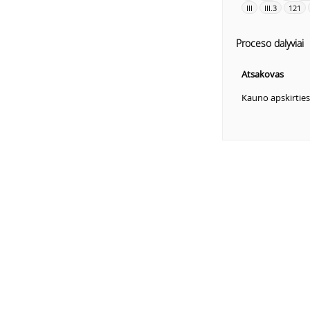
III
III.3
121
Proceso dalyviai
Atsakovas
Kauno apskirties