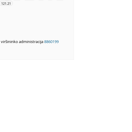
121.21
 viršininko administracija
8860199