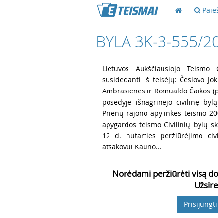
Paie
BYLA 3K-3-555/2
1
Lietuvos Aukščiausiojo Teismo Ci
susidedanti iš teisėjų: Česlovo Jo
Ambrasienės ir Romualdo Čaikos (pr
posėdyje išnagrinėjo civilinę byl
Prienų rajono apylinkės teismo 2
apygardos teismo Civilinių bylų sk
12 d. nutarties peržiūrėjimo civi
atsakovui Kauno...
Norėdami peržiūrėti visą do
Užsire
Prisijungti