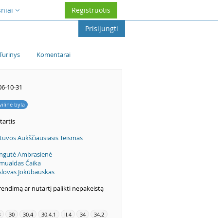
sniai
Registruotis
Prisijungti
Turinys
Komentarai
06-10-31
vilinė byla
tartis
tuvos Aukščiausiasis Teismas
ngutė Ambrasienė
mualdas Čaika
slovas Jokūbauskas
endimą ar nutartį palikti nepakeistą
3
30
30.4
30.4.1
II.4
34
34.2