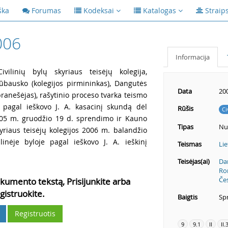
ška
Forumas
Kodeksai
Katalogas
Straip
006
Informacija
vilinių bylų skyriaus teisėjų kolegija,
kūbausko (kolegijos pirmininkas), Dangutės
Data
20
anešėjas), rašytinio proceso tvarka teismo
ą pagal ieškovo J. A. kasacinį skundą dėl
Rūšis
Ci
005 m. gruodžio 19 d. sprendimo ir Kauno
Tipas
Nu
yriaus teisėjų kolegijos 2006 m. balandžio
linėje byloje pagal ieškovo J. A. ieškinį
Teismas
Lie
Teisėjas(ai)
Da
Ro
Če
kumento tekstą, Prisijunkite arba
gistruokite.
Baigtis
Spr
Registruotis
9
9.1
II
II.