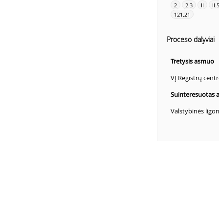
2
2.3
II
II.
121.21
Proceso dalyviai
Tretysis asmuo
VĮ Registrų centr
Suinteresuotas
Valstybinės ligo