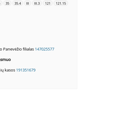
5
35
35.4
III
III.3
121
121.15
o Panevėžio filialas
147025577
 asmuo
nių kasos
191351679