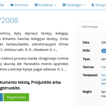
ška
Forumas
Kodeksai
Katalogas
Straip
/2008
Informacija
ilinių bylų skyriaus teisėjų kolegija,
o Rimanto Savicko, kolegijos teisėjų: Zinos
Data
200
tės Sankauskaitės, sekretoriaujant Vilmai
. atstovui adv. D. R., Atsakovei A. L.,
Rūšis
Ci
žodinio proceso tvarka išnagrinėjo civilinę
Tipas
Sp
inį skundą dėl Panevėžio miesto apylinkės
Teismas
Pan
mo civilinėje byloje pagal ieškovės D. S....
Teisėjas(ai)
Zin
Lai
kumento tekstą, Prisijunkite arba
Rim
gistruokite.
Baigtis
Spr
nau
Registruotis