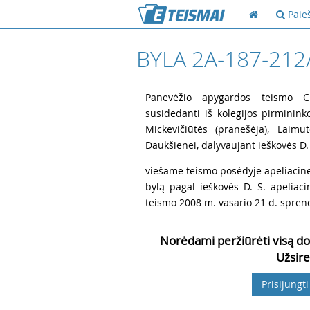
Paie
BYLA 2A-187-212
1
Panevėžio apygardos teismo Civ
susidedanti iš kolegijos pirminink
Mickevičiūtės (pranešėja), Laimu
Daukšienei, dalyvaujant ieškovės D. S
2
viešame teismo posėdyje apeliacine 
bylą pagal ieškovės D. S. apeliac
teismo 2008 m. vasario 21 d. sprendi
Norėdami peržiūrėti visą do
Užsire
Prisijungti