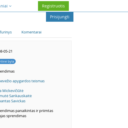
sniai
Registruotis
Prisijungti
Turinys
Komentarai
8-05-21
vilinė byla
rendimas
evėžio apygardos teismas
a Mickevičiūtė
mutė Sankauskaitė
antas Savickas
endimas panaikintas ir priimtas
jas sprendimas