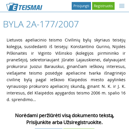
Prisijungti
Registruotis
BYLA 2A-177/2007
1
Lietuvos apeliacinio teismo Civilinių bylų skyriaus teisėjų
kolegija, susidedanti iš teisėjų: Konstantino Gurino, Nijolės
Piškinaitės ir Viginto Višinskio (kolegijos pirmininko ir
pranešėjo), sekretoriaujant Jūratei Lajauskienei, dalyvaujant
prokurorui Juozui Barauskui, ginančiam ieškovų interesus,
viešajame teismo posėdyje apeliacine tvarka išnagrinėjo
civilinę bylą pagal ieškovo Klaipėdos miesto apylinkės
vyriausiojo prokuroro apeliacinį skundą, ginant N. K. ir J. K.
interesus, dėl Klaipėdos apygardos teismo 2006 m. spalio 16
d. sprendimo...
Norėdami peržiūrėti visą dokumento tekstą,
Prisijunkite arba Užsiregistruokite.