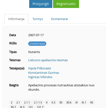
Prisijungti
Registruotis
Informacija
Turinys
Komentarai
Data
2007-07-17
Rūšis
Civilinė byla
Tipas
Nutartis
Teismas
Lietuvos apeliacinis teismas
Teisėjas(ai)
Nijolė Piškinaitė
Konstantinas Gurinas
Vigintas Višinskis
Baigtis
Apeliacinis procesas nutrauktas atsisakius nuo
skundo.
2
2.1
2.1.1
2.1.1.5
II
II.3
30
30.6
III
III.1
95
95.7
III.3
121
121.7