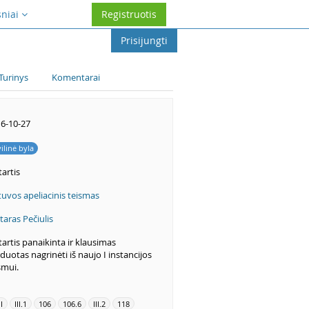
sniai
Registruotis
Prisijungti
Turinys
Komentarai
6-10-27
vilinė byla
artis
tuvos apeliacinis teismas
taras Pečiulis
artis panaikinta ir klausimas
duotas nagrinėti iš naujo I instancijos
smui.
II
III.1
106
106.6
III.2
118