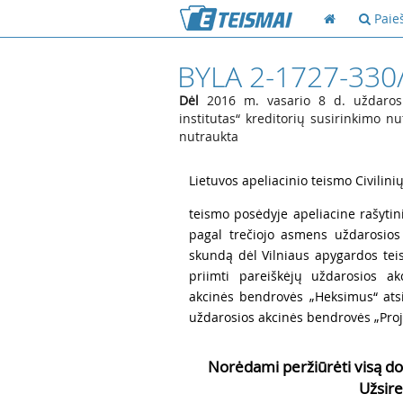
Paie
BYLA 2-1727-330
Dėl
2016 m. vasario 8 d. uždarosi
institutas“ kreditorių susirinkimo n
nutraukta
1
Lietuvos apeliacinio teismo Civilinių
2
teismo posėdyje apeliacine rašytini
pagal trečiojo asmens uždarosios 
skundą dėl Vilniaus apygardos teis
priimti pareiškėjų uždarosios ak
akcinės bendrovės „Heksimus“ ats
uždarosios akcinės bendrovės „Proje
Norėdami peržiūrėti visą do
Užsire