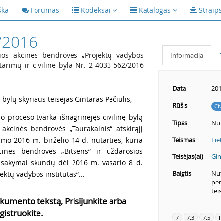
ška
Forumas
Kodeksai
Katalogas
Straip
/2016
os akcinės bendrovės „Projektų vadybos
Informacija
utarimų ir civilinė byla Nr. 2-4033-562/2016
Data
201
 bylų skyriaus teisėjas Gintaras Pečiulis,
Rūšis
Ci
o proceso tvarka išnagrinėjęs civilinę bylą
Tipas
Nut
akcinės bendrovės „Taurakalnis“ atskirąjį
mo 2016 m. birželio 14 d. nutarties, kuria
Teismas
Lie
cinės bendrovės „Bitsens“ ir uždarosios
Teisėjas(ai)
Gin
isakymai skundų dėl 2016 m. vasario 8 d.
Baigtis
Nut
ktų vadybos institutas“...
per
tei
kumento tekstą, Prisijunkite arba
gistruokite.
7
7.3
7.5
I