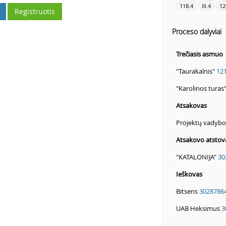
118.4
III.4
12
Registruotis
Proceso dalyviai
Trečiasis asmuo
"Taurakalnis"
12
"Karolinos turas
Atsakovas
Projektų vadybos
Atsakovo atstov
"KATALONIJA"
30
Ieškovas
Bitsens
3028786
UAB Heksimus
3