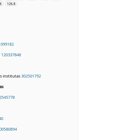
6
126.8
1099182
"
120337848
 institutas
302501792
as
2545778
40
00580894