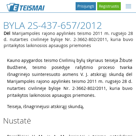
Prisijungti
Registruotis
BYLA 2S-437-657/2012
Dėl
Marijampolės rajono apylinkės teismo 2011 m. rugsėjo 28
d. nutarties civilinėje byloje Nr. 2-3662-802/2011, kuria buvo
pritaikytos laikinosios apsaugos priemonės
1
Kauno apygardos teismo Civilinių bylų skyriaus teisėja Žibutė
Budžienė, teismo posėdyje rašytinio proceso tvarka
išnagrinėjo suinteresuoto asmens V. J. atskirąjį skundą dėl
Marijampolės rajono apylinkės teismo 2011 m. rugsėjo 28 d.
nutarties civilinėje byloje Nr. 2-3662-802/2011, kuria buvo
pritaikytos laikinosios apsaugos priemonės.
2
Teisėja, išnagrinėjusi atskirąjį skundą,
Nustatė