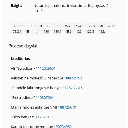
Baigtis
Nutartis panaikinta ir klausimas išspręstas iš
esmės.
3
3.1
3.1.3
II
II.6
75
75.4
75.4.1
75.8
78
78.2
78.2.1
III
III.1
110
110.1
III.3
122
122.3
122.4
Proceso dalyviai
Kreditorius
AB "Swedbank"
112029651
Valstybinė mokesčių inspekcija
188659752
"Citadele faktoringas ir lizingas"
126233315
"Elettrodiesel"
110807064
Marijampolės apkrities VMI
188725679
"Ūkio bankas"
112020136
Kauno teritorinė muitinė
190734952