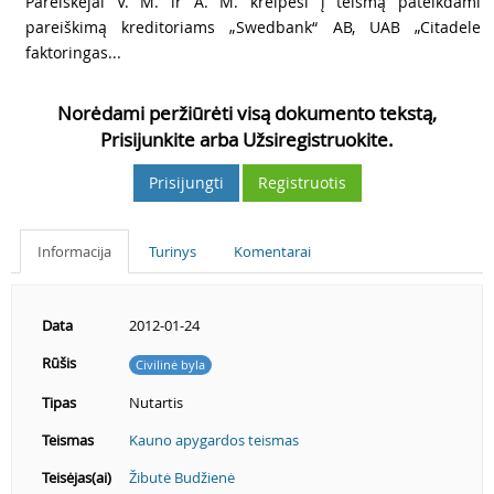
3
Pareiškėjai V. M. ir A. M. kreipėsi į teismą pateikdami
pareiškimą kreditoriams „Swedbank“ AB, UAB „Citadele
faktoringas...
Norėdami peržiūrėti visą dokumento tekstą,
Prisijunkite arba Užsiregistruokite.
Prisijungti
Registruotis
Informacija
Turinys
Komentarai
Data
2012-01-24
Rūšis
Civilinė byla
Tipas
Nutartis
Teismas
Kauno apygardos teismas
Teisėjas(ai)
Žibutė Budžienė