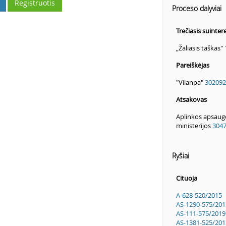
Registruotis
Proceso dalyviai
Trečiasis suinte
„Žaliasis taškas"
Pareiškėjas
"Vilanpa"
302092
Atsakovas
Aplinkos apsaug
ministerijos
304
Ryšiai
Cituoja
A-628-520/2015
AS-1290-575/201
AS-111-575/2019
AS-1381-525/201