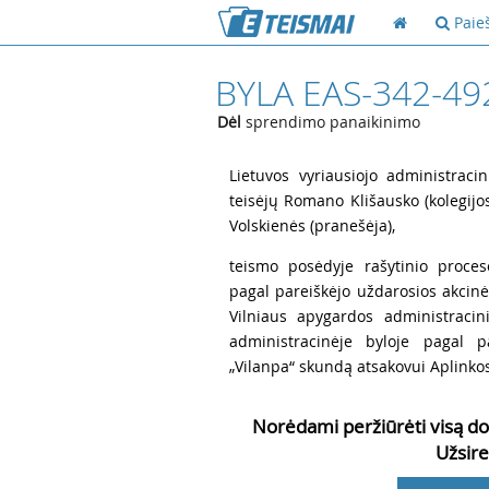
Paie
BYLA EAS-342-49
Dėl
sprendimo panaikinimo
1
Lietuvos vyriausiojo administracin
teisėjų Romano Klišausko (kolegijos
Volskienės (pranešėja),
2
teismo posėdyje rašytinio proces
pagal pareiškėjo uždarosios akcinė
Vilniaus apygardos administraci
administracinėje byloje pagal p
„Vilanpa“ skundą atsakovui Aplinko
Norėdami peržiūrėti visą do
Užsire