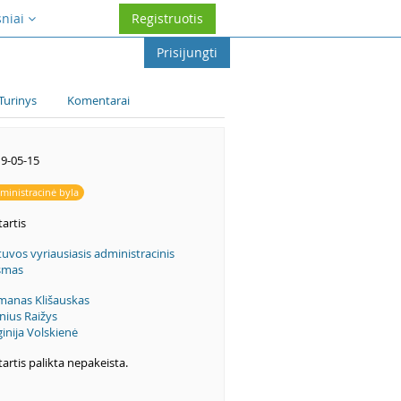
sniai
Registruotis
Prisijungti
Turinys
Komentarai
9-05-15
ministracinė byla
artis
tuvos vyriausiasis administracinis
smas
anas Klišauskas
nius Raižys
ginija Volskienė
artis palikta nepakeista.