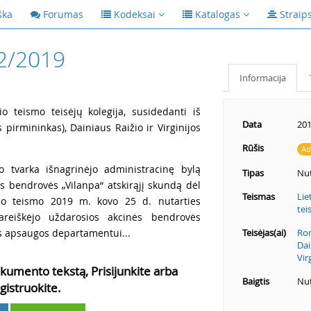
ška
Forumas
Kodeksai
Katalogas
Straip
2/2019
Informacija
io teismo teisėjų kolegija, susidedanti iš
Data
201
 pirmininkas), Dainiaus Raižio ir Virginijos
Rūšis
Ad
o tvarka išnagrinėjo administracinę bylą
Tipas
Nut
s bendrovės „Vilanpa“ atskirąjį skundą dėl
Teismas
Lie
nio teismo 2019 m. kovo 25 d. nutarties
tei
areiškėjo uždarosios akcinės bendrovės
s apsaugos departamentui...
Teisėjas(ai)
Rom
Dai
Vir
kumento tekstą, Prisijunkite arba
Baigtis
Nut
gistruokite.