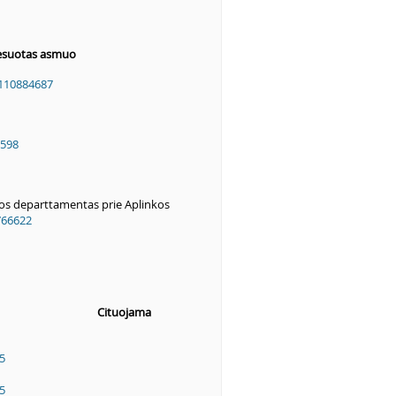
resuotas asmuo
110884687
598
os departtamentas prie Aplinkos
766622
Cituojama
5
5