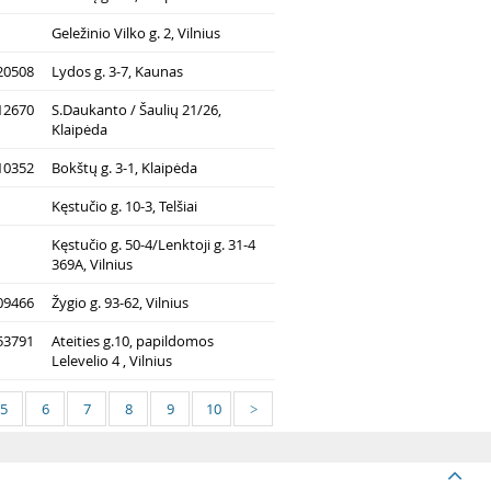
Geležinio Vilko g. 2, Vilnius
20508
Lydos g. 3-7, Kaunas
12670
S.Daukanto / Šaulių 21/26,
Klaipėda
10352
Bokštų g. 3-1, Klaipėda
Kęstučio g. 10-3, Telšiai
Kęstučio g. 50-4/Lenktoji g. 31-4
369A, Vilnius
09466
Žygio g. 93-62, Vilnius
53791
Ateities g.10, papildomos
Lelevelio 4 , Vilnius
5
6
7
8
9
10
>