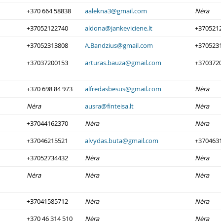
+370 664 58838
aalekna3@gmail.com
Nėra
+37052122740
aldona@jankeviciene.lt
+370521
+37052313808
A.Bandzius@gmail.com
+370523
+37037200153
arturas.bauza@gmail.com
+370372
+370 698 84 973
alfredasbesus@gmail.com
Nėra
Nėra
ausra@finteisa.lt
Nėra
+37044162370
Nėra
Nėra
+37046215521
alvydas.buta@gmail.com
+370463
+37052734432
Nėra
Nėra
Nėra
Nėra
Nėra
+37041585712
Nėra
Nėra
+370 46 314 510
Nėra
Nėra