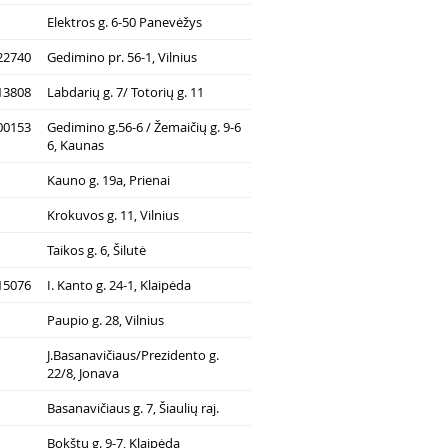
Elektros g. 6-50 Panevėžys
22740
Gedimino pr. 56-1, Vilnius
13808
Labdarių g. 7/ Totorių g. 11
00153
Gedimino g.56-6 / Žemaičių g. 9-6
6, Kaunas
Kauno g. 19a, Prienai
Krokuvos g. 11, Vilnius
Taikos g. 6, Šilutė
15076
I. Kanto g. 24-1, Klaipėda
Paupio g. 28, Vilnius
J.Basanavičiaus/Prezidento g.
22/8, Jonava
Basanavičiaus g. 7, Šiaulių raj.
Bokštų g. 9-7, Klaipėda