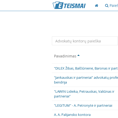
Paie
Teisėjų
paieška
Pavadinimas
"DILEX Žibas, Balčiūnienė, Baronas ir part
"Jankauskas ir partneriai" advokatų prof
bendrija
"LAWIN Lideika, Petrauskas, Valiūnas ir
partneriai"
"LEGITUM" - A. Petronytė ir partneriai
A. A. Palijansko kontora