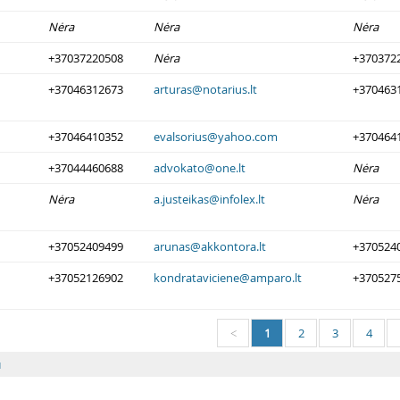
Nėra
Nėra
Nėra
+37037220508
Nėra
+370372
+37046312673
arturas@notarius.lt
+370463
+37046410352
evalsorius@yahoo.com
+370464
+37044460688
advokato@one.lt
Nėra
Nėra
a.justeikas@infolex.lt
Nėra
+37052409499
arunas@akkontora.lt
+370524
+37052126902
kondrataviciene@amparo.lt
+370527
1
2
3
4
<
u