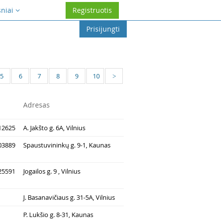
sniai
Registruotis
Prisijungti
5
6
7
8
9
10
>
Adresas
12625
A. Jakšto g. 6A, Vilnius
03889
Spaustuvininkų g. 9-1, Kaunas
25591
Jogailos g. 9 , Vilnius
J. Basanavičiaus g. 31-5A, Vilnius
P. Lukšio g. 8-31, Kaunas