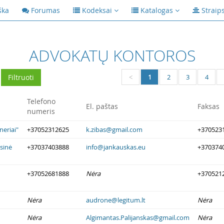
ška
Forumas
Kodeksai
Katalogas
Straip
ADVOKATŲ KONTOROS
1
2
3
4
<
Telefono
El. paštas
Faksas
numeris
neriai"
+37052312625
k.zibas@gmail.com
+370523
esinė
+37037403888
info@jankauskas.eu
+370374
+37052681888
Nėra
+370521
Nėra
audrone@legitum.lt
Nėra
Nėra
Algimantas.Palijanskas@gmail.com
Nėra