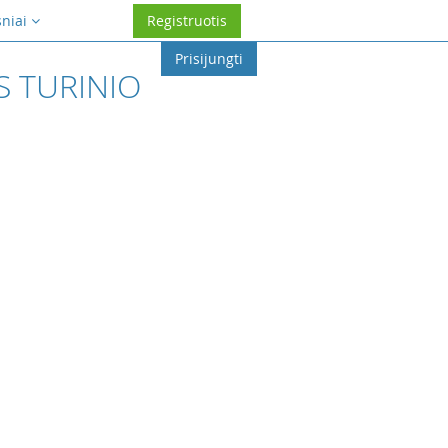
sniai
Registruotis
Prisijungti
S TURINIO