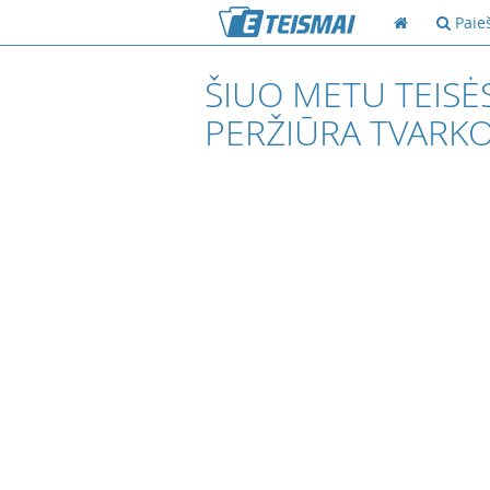
Paie
ŠIUO METU TEISĖ
PERŽIŪRA TVARK