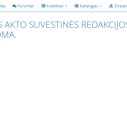
ška
Forumas
Kodeksai
Katalogas
Straip
S AKTO SUVESTINĖS REDAKCIJO
OMA.