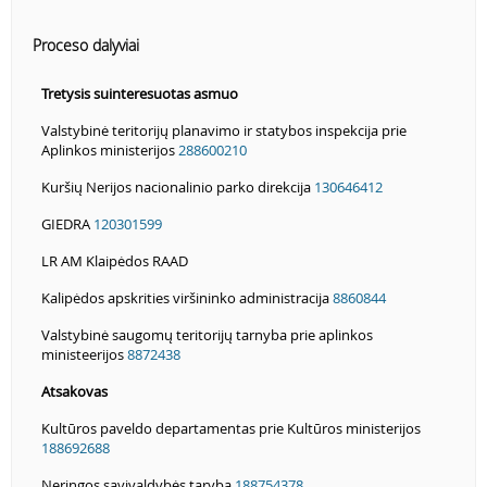
Proceso dalyviai
Tretysis suinteresuotas asmuo
Valstybinė teritorijų planavimo ir statybos inspekcija prie
Aplinkos ministerijos
288600210
Kuršių Nerijos nacionalinio parko direkcija
130646412
GIEDRA
120301599
LR AM Klaipėdos RAAD
Kalipėdos apskrities viršininko administracija
8860844
Valstybinė saugomų teritorijų tarnyba prie aplinkos
ministeerijos
8872438
Atsakovas
Kultūros paveldo departamentas prie Kultūros ministerijos
188692688
Neringos savivaldybės taryba
188754378