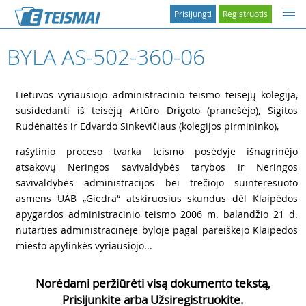
Prisijungti
Registruotis
BYLA AS-502-360-06
1
Lietuvos vyriausiojo administracinio teismo teisėjų kolegija,
susidedanti iš teisėjų Artūro Drigoto (pranešėjo), Sigitos
Rudėnaitės ir Edvardo Sinkevičiaus (kolegijos pirmininko),
2
rašytinio proceso tvarka teismo posėdyje išnagrinėjo
atsakovų Neringos savivaldybės tarybos ir Neringos
savivaldybės administracijos bei trečiojo suinteresuoto
asmens UAB „Giedra“ atskiruosius skundus dėl Klaipėdos
apygardos administracinio teismo 2006 m. balandžio 21 d.
nutarties administracinėje byloje pagal pareiškėjo Klaipėdos
miesto apylinkės vyriausiojo...
Norėdami peržiūrėti visą dokumento tekstą,
Prisijunkite arba Užsiregistruokite.