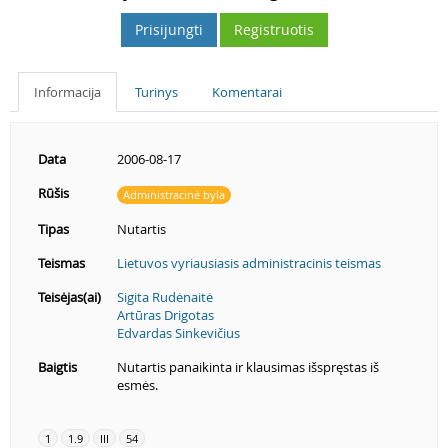
Prisijungti
Registruotis
Informacija
Turinys
Komentarai
Data
2006-08-17
Rūšis
Administracinė byla
Tipas
Nutartis
Teismas
Lietuvos vyriausiasis administracinis teismas
Teisėjas(ai)
Sigita Rudėnaitė
Artūras Drigotas
Edvardas Sinkevičius
Baigtis
Nutartis panaikinta ir klausimas išspręstas iš
esmės.
1
1.9
III
54